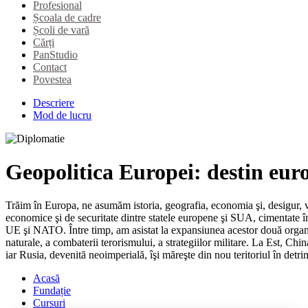
Profesional
Școala de cadre
Școli de vară
Cărți
PanStudio
Contact
Povestea
Descriere
Mod de lucru
Geopolitica Europei: destin euro
Trăim în Europa, ne asumăm istoria, geografia, economia şi, desigur, va
economice şi de securitate dintre statele europene şi SUA, cimentate în
UE şi NATO. Între timp, am asistat la expansiunea acestor două organiza
naturale, a combaterii terorismului, a strategiilor militare. La Est, Chi
iar Rusia, devenită neoimperială, îşi măreşte din nou teritoriul în detr
Acasă
Fundație
Cursuri