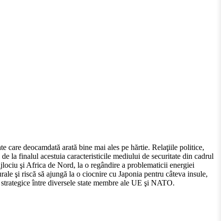
e care deocamdată arată bine mai ales pe hărtie. Relaţiile politice,
 la finalul acestuia caracteristicile mediului de securitate din cadrul
lociu şi Africa de Nord, la o regândire a problematicii energiei
urale şi riscă să ajungă la o ciocnire cu Japonia pentru câteva insule,
ţii strategice între diversele state membre ale UE şi NATO.