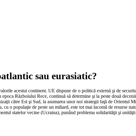
atlantic sau eurasiatic?
lorile acestui continent. UE dispune de o politică externă şi de securitat
 epoca Războiului Rece, continuă să determine şi la peste două decenii de
ţii către Est şi Sud, la asumarea unor noi strategii faţă de Orientul Mij
na, cu o populaţie de peste un miliard, este tot mai lacomă de resurse nat
imentul statelor vecine (Ucraina), punând problema solidarităţii şi unită