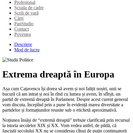
Profesional
Școala de cadre
Școli de vară
Cărți
PanStudio
Contact
Povestea
Descriere
Mod de lucru
Extrema dreaptă în Europa
Așa cum Cațavencu își dorea să avem și noi faliții noștri, unii se
bucură că am intrat și noi în rînd cu lumea și avem, în sfîrșit, un
partid de extremă dreaptă în Parlament. Despre acest curent general
vom discuta, începînd prin a pune în evidență marea diversitate a
partidelor și formațiunilor reunite sub o etichetă aproximativă.
Noțiunea însăși de “extremă dreaptă” trebuie clarificată prin recursul
la istoria secolelor XIX și XX. Vom vedea astfel, de pildă, că
fasciștii secolului XX nu se considerau cîtuși de puțin continuatorii