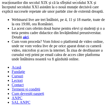
reacționarilor din secolul XIX și că la sfîrșitul secolului XX și
începutul secolului XXI asistăm la o nouă mutație decisivă care
explică succesele repetate ale unor partide zise de extremă dreaptă.
Webinarul live are trei întâlniri, pe 4, 11 și 18 martie, toate de
la ora 19:00, ora României.
La acest curs oferim două burse pentru elevi și studenți și o a
treia pentru cadre didactice din învățămîntul preuniversitar.
Detalii
aici
.
Cum vom proceda? Vom folosi o platformă de video online,
unde ne vom vedea live de pe orice aparat dotat cu cameră
video, microfon și acces la internet. În ziua de desfășurare a
cursului veți primi pe email calea de acces către platforma
unde întâlnirea noastră va fi găzduită online.
Acasă
Fundație
Cursuri
Lectori
Contact
Termeni și condiții
Cum deveniți oaspeți
ANPC
SAL ANPC