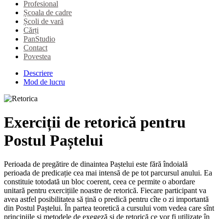
Profesional
Școala de cadre
Școli de vară
Cărți
PanStudio
Contact
Povestea
Descriere
Mod de lucru
Exerciții de retorică pentru
Postul Paștelui
Perioada de pregătire de dinaintea Paștelui este fără îndoială
perioada de predicație cea mai intensă de pe tot parcursul anului. Ea
constituie totodată un bloc coerent, ceea ce permite o abordare
unitară pentru exercițiile noastre de retorică. Fiecare participant va
avea astfel posibilitatea să țină o predică pentru cîte o zi importantă
din Postul Paștelui. În partea teoretică a cursului vom vedea care sînt
principiile și metodele de exegeză și de retorică ce vor fi utilizate în