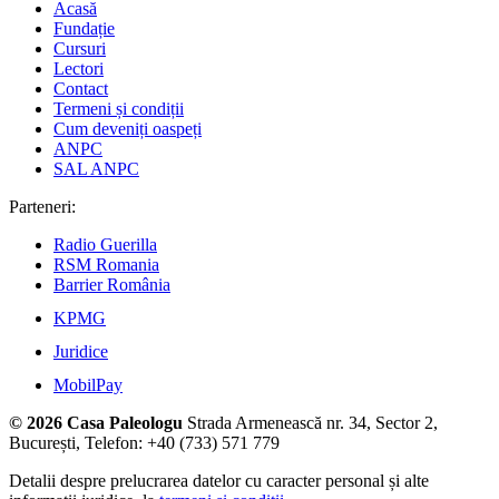
Acasă
Fundație
Cursuri
Lectori
Contact
Termeni și condiții
Cum deveniți oaspeți
ANPC
SAL ANPC
Parteneri:
Radio Guerilla
RSM Romania
Barrier România
KPMG
Juridice
MobilPay
© 2026 Casa Paleologu
Strada Armenească nr. 34, Sector 2,
București, Telefon: +40 (733) 571 779
Detalii despre prelucrarea datelor cu caracter personal și alte