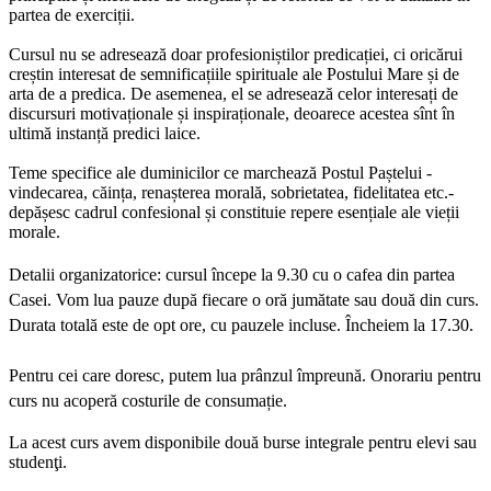
partea de exerciții.
Cursul nu se adresează doar profesioniștilor predicației, ci oricărui
creștin interesat de semnificațiile spirituale ale Postului Mare și de
arta de a predica. De asemenea, el se adresează celor interesați de
discursuri motivaționale și inspiraționale, deoarece acestea sînt în
ultimă instanță predici laice.
Teme specifice ale duminicilor ce marchează Postul Paștelui -
vindecarea, căința, renașterea morală, sobrietatea, fidelitatea etc.-
depășesc cadrul confesional și constituie repere esențiale ale vieții
morale.
Detalii organizatorice: cursul începe la 9.30 cu o cafea din partea
Casei. Vom lua pauze după fiecare o oră jumătate sau două din curs.
Durata totală este de opt ore, cu pauzele incluse. Încheiem la 17.30.
Pentru cei care doresc, putem lua prânzul împreună. Onorariu pentru
curs nu acoperă costurile de consumație.
La acest curs avem disponibile două burse integrale pentru elevi sau
studenţi.