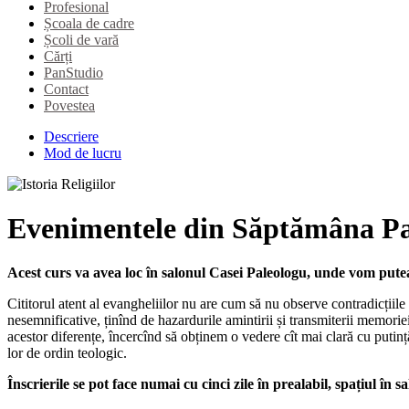
Profesional
Școala de cadre
Școli de vară
Cărți
PanStudio
Contact
Povestea
Descriere
Mod de lucru
Evenimentele din Săptămâna Pati
Acest curs va avea loc în salonul Casei Paleologu, unde vom pu
Cititorul atent al evangheliilor nu are cum să nu observe contradicțiile 
nesemnificative, ținînd de hazardurile amintirii și transmiterii memoriei,
acestor diferențe, încercînd să obținem o vedere cît mai clară cu putin
lor de ordin teologic.
Înscrierile se pot face numai cu cinci zile în prealabil, spațiul în s