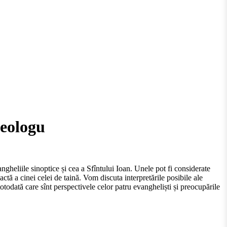
leologu
angheliile sinoptice și cea a Sfîntului Ioan. Unele pot fi considerate
actă a cinei celei de taină. Vom discuta interpretările posibile ale
todată care sînt perspectivele celor patru evangheliști și preocupările