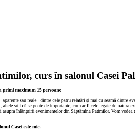
milor, curs în salonul Casei Pa
tea primi maximum 15 persoane
- aparente sau reale - dintre cele patru relatări și mai cu seamă dintre ev
 altele sînt cît se poate de importante, cum ar fi cele legate de natura ex
ță asupra înlănțuirii evenimentelor din Săptămîna Patimilor. Vom vedea to
alonul Casei este mic.