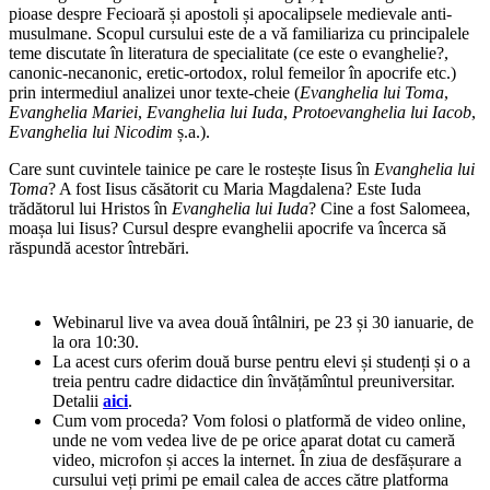
pioase despre Fecioară și apostoli și apocalipsele medievale anti-
musulmane. Scopul cursului este de a vă familiariza cu principalele
teme discutate în literatura de specialitate (ce este o evanghelie?,
canonic-necanonic, eretic-ortodox, rolul femeilor în apocrife etc.)
prin intermediul analizei unor texte-cheie (
Evanghelia lui Toma
,
Evanghelia Mariei
,
Evanghelia lui Iuda
,
Protoevanghelia lui Iacob
,
Evanghelia lui Nicodim
ș.a.).
Care sunt cuvintele tainice pe care le rostește Iisus în
Evanghelia lui
Toma
? A fost Iisus căsătorit cu Maria Magdalena? Este Iuda
trădătorul lui Hristos în
Evanghelia lui Iuda
? Cine a fost Salomeea,
moașa lui Iisus? Cursul despre evanghelii apocrife va încerca să
răspundă acestor întrebări.
Webinarul live va avea două întâlniri, pe 23 și 30 ianuarie, de
la ora 10:30.
La acest curs oferim două burse pentru elevi și studenți și o a
treia pentru cadre didactice din învățămîntul preuniversitar.
Detalii
aici
.
Cum vom proceda? Vom folosi o platformă de video online,
unde ne vom vedea live de pe orice aparat dotat cu cameră
video, microfon și acces la internet. În ziua de desfășurare a
cursului veți primi pe email calea de acces către platforma