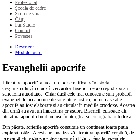
Profesional
Școala de cadre
Școli de vară
Cărți
PanStudio
Contact
Povestea
Descriere
Mod de lucru
Evanghelii apocrife
Literatura apocrifă a jucat un loc semnificativ în istoria
creștinismului, în ciuda încercărilor Bisericii de a o repudia și a-i
sancționa autoritatea. Chiar dacă cele mai cunoscute sunt probabil
evangheliile necanonice de sorginte gnostică, numeroase alte
apocrife au fost elaborate și au circulat în mediile ortodoxe. Acestea
din urmă au avut un impact major asupra Bisericii, episoade din
literatura apocrifă fiind incluse în liturghia și iconografia ortodoxă.
Din păcate, scrierile apocrife constituie un continent foarte puțin
explorat astăzi. Acest curs analizează literatura apocrifă creștină, de
la evangheliile gnostice descoperite în Egipt, până la legendele