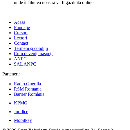
unde întâlnirea noastră va fi găzduită online.
Acasă
Fundație
Cursuri
Lectori
Contact
Termeni și condiții
Cum deveniți oaspeți
ANPC
SAL ANPC
Parteneri:
Radio Guerilla
RSM Romania
Barrier România
KPMG
Juridice
MobilPay