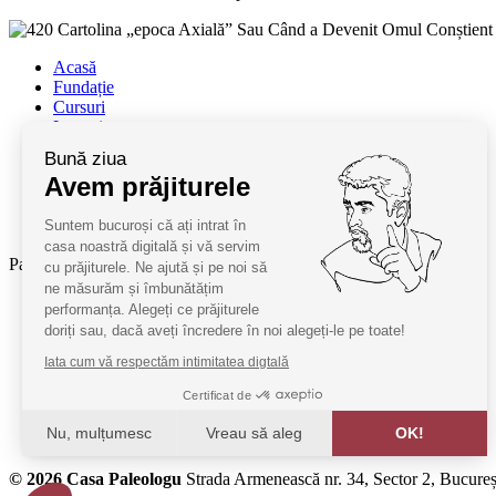
Acasă
Fundație
Cursuri
Lectori
Contact
Bună ziua
Termeni și condiții
Avem prăjiturele
Cum deveniți oaspeți
ANPC
Suntem bucuroși că ați intrat în
SAL ANPC
casa noastră digitală și vă servim
Parteneri:
cu prăjiturele. Ne ajută și pe noi să
ne măsurăm și îmbunătățim
Radio Guerilla
performanța. Alegeți ce prăjiturele
RSM Romania
doriți sau, dacă aveți încredere în noi alegeți-le pe toate!
Barrier România
Iata cum vă respectăm intimitatea digtală
KPMG
Certificat de
Juridice
Nu, mulțumesc
Vreau să aleg
OK!
MobilPay
Axeptio consent
© 2026 Casa Paleologu
Strada Armenească nr. 34, Sector 2, Bucureș
Platformă de Management al Consimțământului: Personalizaț