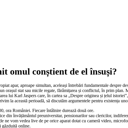
t omul conștient de el însuși?
piat apar, aproape simultan, aceleași întrebări fundamentale despre desti
n orașul stat sau micile regate, fărâmițarea și conflictul, în prim plan. 
rea lui Karl Jaspers care, în cartea sa „Despre originea și țelul istoriei”
rivim la această perioadă, să discutăm argumentele pentru existența unor a
9:00, ora României. Fiecare întâlnire durează două ore.
tice din învățământul preuniversitar, pensionarilor sau clericilor, indifer
e vom vedea live de pe orice aparat dotat cu cameră video, microfon și 
i găzduită online.