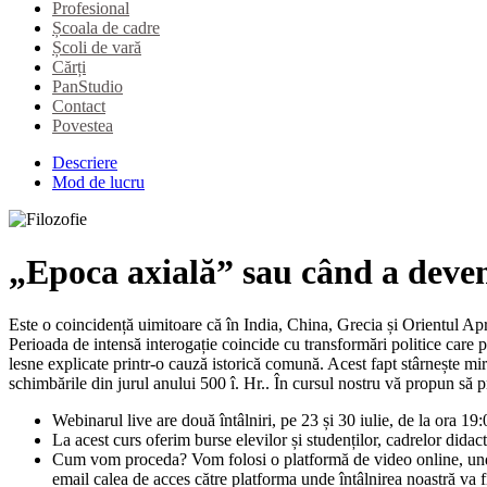
Profesional
Școala de cadre
Școli de vară
Cărți
PanStudio
Contact
Povestea
Descriere
Mod de lucru
„Epoca axială” sau când a deveni
Este o coincidență uimitoare că în India, China, Grecia și Orientul Apro
Perioada de intensă interogație coincide cu transformări politice care pu
lesne explicate printr-o cauză istorică comună. Acest fapt stârnește mira
schimbările din jurul anului 500 î. Hr.. În cursul nostru vă propun să p
Webinarul live are două întâlniri, pe 23 și 30 iulie, de la ora 1
La acest curs oferim burse elevilor și studenților, cadrelor didac
Cum vom proceda? Vom folosi o platformă de video online, unde n
email calea de acces către platforma unde întâlnirea noastră va f