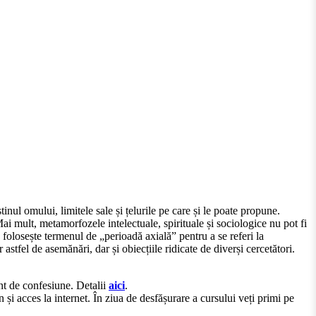
nul omului, limitele sale și țelurile pe care și le poate propune.
Mai mult, metamorfozele intelectuale, spirituale și sociologice nu pot fi
, folosește termenul de „perioadă axială” pentru a se referi la
stfel de asemănări, dar și obiecțiile ridicate de diverși cercetători.
ent de confesiune. Detalii
aici
.
acces la internet. În ziua de desfășurare a cursului veți primi pe