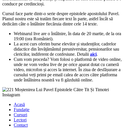
conduce pe credincioși.
Cursul face parte dintr-o serie despre epistolele apostolului Pavel.
Planul nostru este să tratăm fiecare text în parte, astfel încât să
dedicăm câte o întâlnire fiecăruia dintre cele 14 texte.
Webinarul live are o întâlnire, în data de 20 martie, de la ora
19:00 (ora României).
La acest curs oferim burse elevilor și studenților, cadrelor
didactice din învățământul preuniversitar, pensionarilor sau
clericilor, indiferent de confesiune. Detalii
aici
.
Cum vom proceda? Vom folosi o platformă de video online,
unde ne vom vedea live de pe orice aparat dotat cu cameră
video, microfon și acces la internet. În ziua de desfășurare a
cursului veți primi pe email calea de acces către platforma
unde întâlnirea noastră va fi găzduită online.
Acasă
Fundație
Cursuri
Lectori
Contact