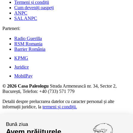
Termeni și condiții
Cum deveniți oaspeți
ANPC
SAL ANPC
Parteneri:
Radio Guerilla
RSM Romania
Barrier România
KPMG
Juridice
MobilPay
© 2026 Casa Paleologu
Strada Armenească nr. 34, Sector 2,
București, Telefon: +40 (733) 571 779
Detalii despre prelucrarea datelor cu caracter personal și alte
informații juridice, la
termeni și condiții.
Bună ziua
Avem prăjiturele