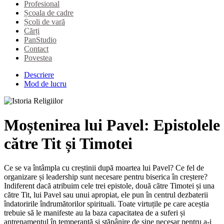
Profesional
Școala de cadre
Școli de vară
Cărți
PanStudio
Contact
Povestea
Descriere
Mod de lucru
Moștenirea lui Pavel: Epistolele
către Tit și Timotei
Ce se va întâmpla cu creștinii după moartea lui Pavel? Ce fel de
organizare și leadership sunt necesare pentru biserica în creștere?
Indiferent dacă atribuim cele trei epistole, două către Timotei și una
către Tit, lui Pavel sau unui apropiat, ele pun în centrul dezbaterii
îndatoririle îndrumătorilor spirituali. Toate virtuțile pe care aceștia
trebuie să le manifeste au la baza capacitatea de a suferi și
antrenamentul în temperanță și stăpânire de sine necesar pentru a-i