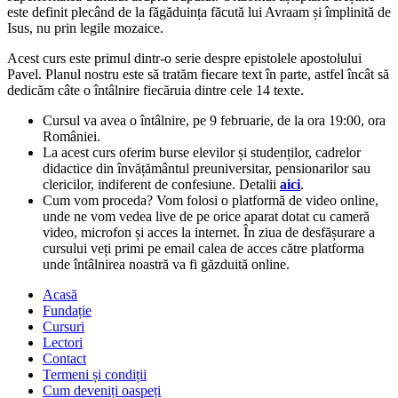
este definit plecând de la făgăduința făcută lui Avraam și împlinită de
Isus, nu prin legile mozaice.
Acest curs este primul dintr-o serie despre epistolele apostolului
Pavel. Planul nostru este să tratăm fiecare text în parte, astfel încât să
dedicăm câte o întâlnire fiecăruia dintre cele 14 texte.
Cursul va avea o întâlnire, pe 9 februarie, de la ora 19:00, ora
României.
La acest curs oferim burse elevilor și studenților, cadrelor
didactice din învățământul preuniversitar, pensionarilor sau
clericilor, indiferent de confesiune. Detalii
aici
.
Cum vom proceda? Vom folosi o platformă de video online,
unde ne vom vedea live de pe orice aparat dotat cu cameră
video, microfon și acces la internet. În ziua de desfășurare a
cursului veți primi pe email calea de acces către platforma
unde întâlnirea noastră va fi găzduită online.
Acasă
Fundație
Cursuri
Lectori
Contact
Termeni și condiții
Cum deveniți oaspeți