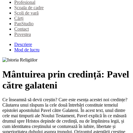
Profesional
Școala de cadre
Școli de vară
Cărți
PanStudio
Contact
Povestea
Descriere
Mod de lucru
Mântuirea prin credință: Pavel
către galateni
Ce înseamnă să devii creștin? Care este esența acestei noi credințe?
Căutarea unui răspuns la cele două întrebări constituie temeiul
epistolei apostolului Pavel către Galateni. În acest text, unul dintre
cele mai timpurii ale Noului Testament, Pavel explică în ce măsură
drumul spre Hristos depinde de credință, nu de împlinirea legii, și
cum identitatea creștinului se conturează în iubire, libertate și
superioritatea duhului asupra trupului. Orizontul așteptării creștine