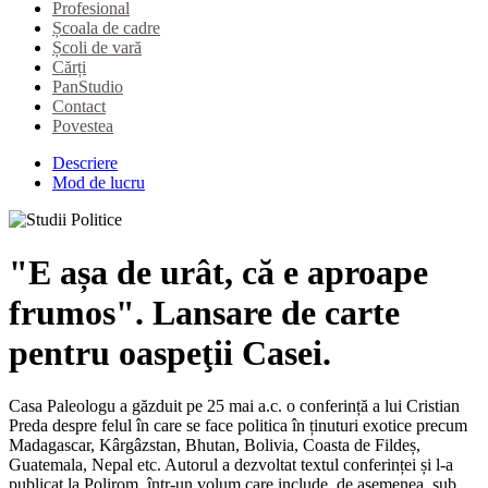
Profesional
Școala de cadre
Școli de vară
Cărți
PanStudio
Contact
Povestea
Descriere
Mod de lucru
"E așa de urât, că e aproape
frumos". Lansare de carte
pentru oaspeţii Casei.
Casa Paleologu a găzduit pe 25 mai a.c. o conferință a lui Cristian
Preda despre felul în care se face politica în ținuturi exotice precum
Madagascar, Kârgâzstan, Bhutan, Bolivia, Coasta de Fildeș,
Guatemala, Nepal etc. Autorul a dezvoltat textul conferinței și l-a
publicat la Polirom într-un volum care include, de asemenea, sub