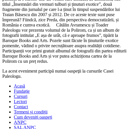
titlul „Însemnări din vremuri tulburi și ținuturi exotice”, două
fragmente din jurnalul pe care l-a ținut în timpul suspendărilor lui
Traian Băsescu din 2007 și 2012. De ce aceste texte sunt puse
împreună? Fiindcă, zice Preda, din perspectiva democratizării, și
România e cumva exotică. Cătălin Avramescu și Toader
Paleologu vor prezenta volumul de la Polirom, ca și un album de
fotografii intitulat „E așa de urât, că e aproape frumos”, tipărit la
Baroque Books and Arts. Pozele sunt făcute în ținuturile exotice
pomenite, vădind o privire necruțătoare asupra realității cotidiene.
Participanții vor primi gratuit albumul de fotografii din partea editurii
Baroque Books and Arts și vor putea achiziționa cartea de la
Polirom cu un preț redus.
La acest eveniment participă numai oaspeţii la cursurile Casei
Paleologu.
Acasă
Fundație
Cursuri
Lectori
Contact
Termeni și condiții
Cum deveniți oaspeți
ANPC
SAL ANPC