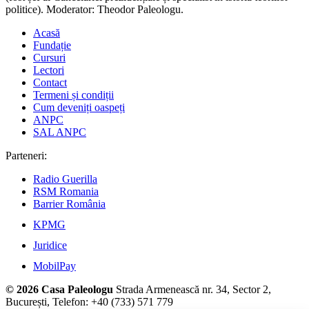
politice). Moderator: Theodor Paleologu.
Acasă
Fundație
Cursuri
Lectori
Contact
Termeni și condiții
Cum deveniți oaspeți
ANPC
SAL ANPC
Parteneri:
Radio Guerilla
RSM Romania
Barrier România
KPMG
Juridice
MobilPay
© 2026 Casa Paleologu
Strada Armenească nr. 34, Sector 2,
București, Telefon: +40 (733) 571 779