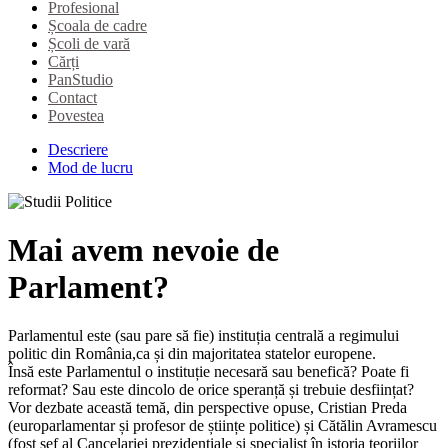
Profesional
Școala de cadre
Școli de vară
Cărți
PanStudio
Contact
Povestea
Descriere
Mod de lucru
Mai avem nevoie de
Parlament?
Parlamentul este (sau pare să fie) instituția centrală a regimului
politic din România,ca și din majoritatea statelor europene.
Însă este Parlamentul o instituție necesară sau benefică? Poate fi
reformat? Sau este dincolo de orice speranță și trebuie desființat?
Vor dezbate această temă, din perspective opuse, Cristian Preda
(europarlamentar și profesor de științe politice) și Cătălin Avramescu
(fost șef al Cancelariei prezidențiale și specialist în istoria teoriilor