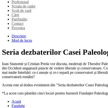
Profesional
Școala de cadre
Școli de vară
Cărți
PanStudio
Contact
Povestea
Descriere
Mod de lucru
Seria dezbaterilor Casei Paleo
Ioan Stanomir și Cristian Preda vor discuta, moderați de Theodor Paleo
din Occident angajează puncte de vedere liberale și conservatoare. Con
mai multe întrebări: ce-i unește și ce-i separă pe conservatori și libe
conservatorii români?
Acesta este al doilea eveniment din "Seria dezbaterilor Casei Paleolog
*La acest curs păstrăm cinci locuri pentru bursierii Fundației Paleologu
Acasă
Fundație