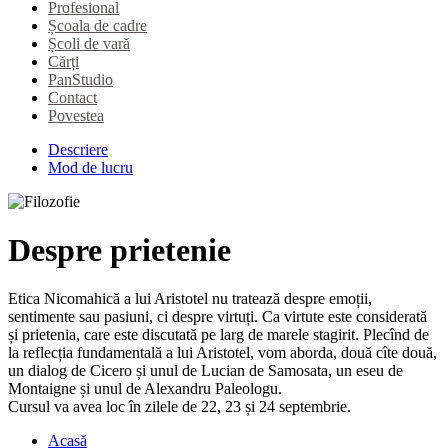
Profesional
Școala de cadre
Școli de vară
Cărți
PanStudio
Contact
Povestea
Descriere
Mod de lucru
Despre prietenie
Etica Nicomahică a lui Aristotel nu tratează despre emoții,
sentimente sau pasiuni, ci despre virtuți. Ca virtute este considerată
și prietenia, care este discutată pe larg de marele stagirit. Plecînd de
la reflecția fundamentală a lui Aristotel, vom aborda, două cîte două,
un dialog de Cicero și unul de Lucian de Samosata, un eseu de
Montaigne și unul de Alexandru Paleologu.
Cursul va avea loc în zilele de 22, 23 și 24 septembrie.
Acasă