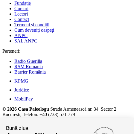
Fundație
Cursuri
Lectori
Contact
Termeni și condiții
Cum deveniți oaspeți
ANPC
SAL ANPC
Parteneri:
Radio Guerilla
RSM Romania
Barrier România
KPMG
Juridice
MobilPay
© 2026 Casa Paleologu
Strada Armenească nr. 34, Sector 2,
București, Telefon: +40 (733) 571 779
Detalii despre prelucrarea datelor cu caracter personal și alte
Bună ziua
informații juridice, la
termeni și condiții.