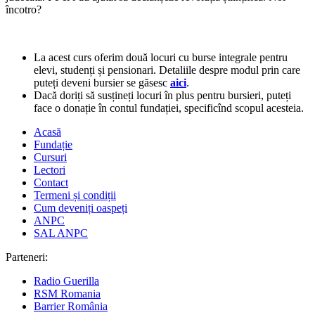
încotro?
La acest curs oferim două locuri cu burse integrale pentru
elevi, studenți și pensionari. Detaliile despre modul prin care
puteți deveni bursier se găsesc
aici
.
Dacă doriți să susțineți locuri în plus pentru bursieri, puteți
face o donație în contul fundației, specificînd scopul acesteia.
Acasă
Fundație
Cursuri
Lectori
Contact
Termeni și condiții
Cum deveniți oaspeți
ANPC
SAL ANPC
Parteneri:
Radio Guerilla
RSM Romania
Barrier România