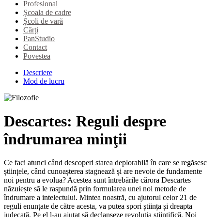
Profesional
Școala de cadre
Școli de vară
Cărți
PanStudio
Contact
Povestea
Descriere
Mod de lucru
Descartes: Reguli despre
îndrumarea minţii
Ce faci atunci când descoperi starea deplorabilă în care se regăsesc
științele, când cunoașterea stagnează și are nevoie de fundamente
noi pentru a evolua? Acestea sunt întrebările cărora Descartes
năzuiește să le raspundă prin formularea unei noi metode de
îndrumare a intelectului. Mintea noastră, cu ajutorul celor 21 de
reguli enunțate de către acesta, va putea spori știința și dreapta
judecată. Pe el l-au ajutat să declanșeze revoluția științifică. Noi