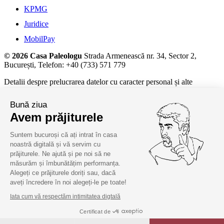
KPMG
Juridice
MobilPay
© 2026 Casa Paleologu
Strada Armenească nr. 34, Sector 2,
București, Telefon: +40 (733) 571 779
Detalii despre prelucrarea datelor cu caracter personal și alte
informații juridice, la
termeni și condiții.
Bună ziua
Avem prăjiturele
Suntem bucuroși că ați intrat în casa
noastră digitală și vă servim cu
prăjiturele. Ne ajută și pe noi să ne
măsurăm și îmbunătățim performanța.
Alegeți ce prăjiturele doriți sau, dacă
aveți încredere în noi alegeți-le pe toate!
Iata cum vă respectăm intimitatea digtală
Certificat de