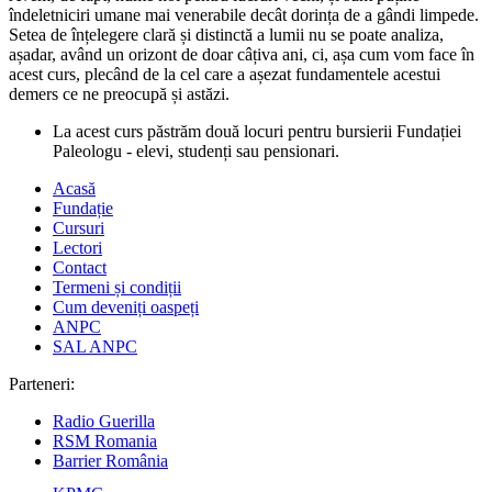
îndeletniciri umane mai venerabile decât dorința de a gândi limpede.
Setea de înțelegere clară și distinctă a lumii nu se poate analiza,
așadar, având un orizont de doar câțiva ani, ci, așa cum vom face în
acest curs, plecând de la cel care a așezat fundamentele acestui
demers ce ne preocupă și astăzi.
La acest curs păstrăm două locuri pentru bursierii Fundației
Paleologu - elevi, studenți sau pensionari.
Acasă
Fundație
Cursuri
Lectori
Contact
Termeni și condiții
Cum deveniți oaspeți
ANPC
SAL ANPC
Parteneri:
Radio Guerilla
RSM Romania
Barrier România