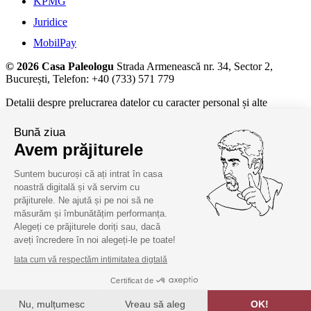
KPMG
Juridice
MobilPay
© 2026 Casa Paleologu
Strada Armenească nr. 34, Sector 2,
București, Telefon: +40 (733) 571 779
Detalii despre prelucrarea datelor cu caracter personal și alte
informații juridice, la
termeni și condiții.
Bună ziua
Avem prăjiturele
Suntem bucuroși că ați intrat în casa
noastră digitală și vă servim cu
prăjiturele. Ne ajută și pe noi să ne
măsurăm și îmbunătățim performanța.
Alegeți ce prăjiturele doriți sau, dacă
aveți încredere în noi alegeți-le pe toate!
Iata cum vă respectăm intimitatea digtală
Certificat de
Nu, mulțumesc
Vreau să aleg
OK!