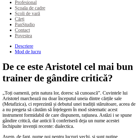
Profesional
Școala de cadre
Școli de vară
Cărți
PanStudio
Contact
Povestea
Descriere
Mod de lucru
De ce este Aristotel cel mai bun
trainer de gândire critică?
„Toți oamenii, prin natura lor, doresc să cunoască”. Cuvintele lui
Aristotel marchează nu doar începutul uneia dintre cărțile sale
(Metafizica), ci reprezintă și debutul unei tradiții stăruitoare, aceea de
a nu pregeta să căutăm să înțelegem în mod sistematic acest
instrument formidabil de care dispunem, rațiunea. Astăzi i se spune
gândire critică, dar anticii îi conferiseră deja un nume acestei
închipuite invenții recente: dialectica.
Avem, de fapt, nume noi pentru lucruri vechi, și sunt puține