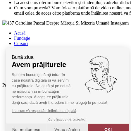
La acest curs oferim burse elevilor și studenților, cadrelor didac
Cum vom proceda? Vom folosi o platformă de video online, unde n
email calea de acces către platforma unde întâlnirea noastră va f
Acasă
Fundație
Cursuri
Lectori
Contact
Bună ziua
Termeni și condiții
Avem prăjiturele
Cum deveniți oaspeți
ANPC
Suntem bucuroși că ați intrat în
SAL ANPC
casa noastră digitală și vă servim
Parteneri:
cu prăjiturele. Ne ajută și pe noi să
ne măsurăm și îmbunătățim
Radio Guerilla
performanța. Alegeți ce prăjiturele
RSM Romania
doriți sau, dacă aveți încredere în noi alegeți-le pe toate!
Barrier România
Iata cum vă respectăm intimitatea digtală
KPMG
Certificat de
Juridice
Nu, mulțumesc
Vreau să aleg
OK!