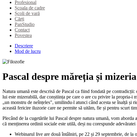
Profesional
Școala de cadre
Școli de vară
Cărți
PanStudio
Contact
Povestea
Descriere
Mod de lucru
Pascal despre măreția și mizer
Natura umană este descrisă de Pascal ca fiind fondată pe contradicții: o
lui este mizerabilă, dar conștiința pe care o are cu privire la propria-i m
„un monstru de neînțeles", umilindu-l atunci când acesta se înalță și ri
această fericire iluzorie care ne permite să uităm, fie și pentru scurt ti
Plecând de la cugetările lui Pascal despre natura umană, vom aborda atât
că menținerea ordinii sociale este utilă, deși nu corespunde adevăratei 
Webinarul live are două întâlniri, pe 22 și 29 septembrie, de la