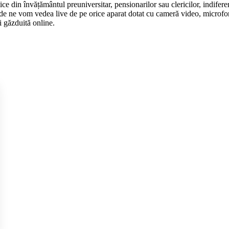
tice din învățământul preuniversitar, pensionarilor sau clericilor, indifer
e vom vedea live de pe orice aparat dotat cu cameră video, microfon și 
i găzduită online.