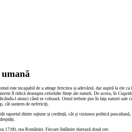
ia umană
mul este incapabil de a atinge fericirea și adevărul, dar aspiră la ele ca 
izerie îl ridică deasupra celorlalte ființe ale naturii. De aceea, în
Cugetăr
dicându-l atunci când se coboară. Omul trebuie pus în fața naturii sale c
mp, cât suntem de nefericiți.
 raportul dintre rațiune și credință, cât și viziunea politică pascaliană,
dreptăți.
 ora 17:00, ora României. Fiecare întâlnire durează două ore.