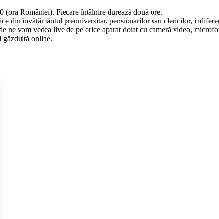
:00 (ora României). Fiecare întâlnire durează două ore.
tice din învățământul preuniversitar, pensionarilor sau clericilor, indifer
e vom vedea live de pe orice aparat dotat cu cameră video, microfon și 
i găzduită online.