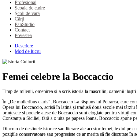
Profesional
Școala de cadre
Școli de vară
Cărți
PanStudio
Contact
Povestea
Descriere
Mod de lucru
Femei celebre la Boccaccio
Timp de milenii, omenirea și-a scris istoria la masculin; oamenii iluștr
În „De mulieribus claris", Boccaccio i-a răspuns lui Petrarca, care com
Opera lui Boccaccio, scrisă în latină și tradusă două secole mai târziu 
prințesele și poetele alese de Boccaccio sunt elogiate pentru virtuți c
Constanța a Siciliei, fără a o uita pe papesa Ioana, Boccaccio spune pe
Dincolo de destinele istorice sau literare ale acestor femei, textul pe
pozițiile conservatoare sau progresiste ce ar merita să fie discutate în 