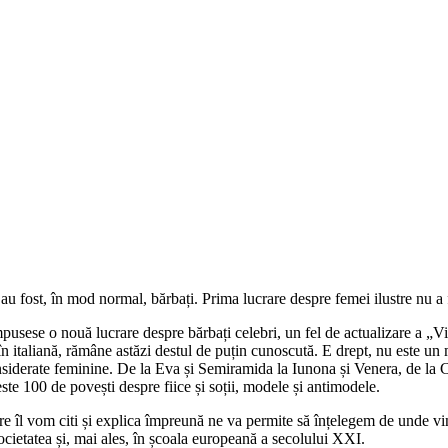
i au fost, în mod normal, bărbați. Prima lucrare despre femei ilustre nu a
pusese o nouă lucrare despre bărbați celebri, un fel de actualizare a „Vi
în italiană, rămâne astăzi destul de puțin cunoscută. E drept, nu este un
onsiderate feminine. De la Eva și Semiramida la Iunona și Venera, de la C
ste 100 de povești despre fiice și soții, modele și antimodele.
 care îl vom citi și explica împreună ne va permite să înțelegem de unde v
societatea și, mai ales, în școala europeană a secolului XXI.