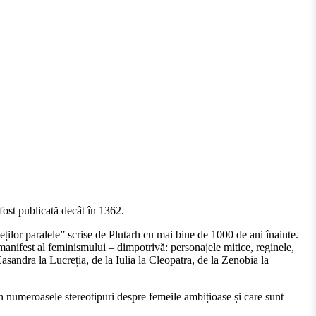
 fost publicată decât în 1362.
eților paralele” scrise de Plutarh cu mai bine de 1000 de ani înainte.
 manifest al feminismului – dimpotrivă: personajele mitice, reginele,
asandra la Lucreția, de la Iulia la Cleopatra, de la Zenobia la
in numeroasele stereotipuri despre femeile ambițioase și care sunt