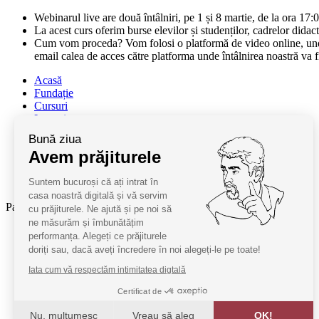
Webinarul live are două întâlniri, pe 1 și 8 martie, de la ora 17
La acest curs oferim burse elevilor și studenților, cadrelor didac
Cum vom proceda? Vom folosi o platformă de video online, unde n
email calea de acces către platforma unde întâlnirea noastră va f
Acasă
Fundație
Cursuri
Lectori
Contact
Bună ziua
Termeni și condiții
Avem prăjiturele
Cum deveniți oaspeți
ANPC
Suntem bucuroși că ați intrat în
SAL ANPC
casa noastră digitală și vă servim
Parteneri:
cu prăjiturele. Ne ajută și pe noi să
ne măsurăm și îmbunătățim
Radio Guerilla
performanța. Alegeți ce prăjiturele
RSM Romania
doriți sau, dacă aveți încredere în noi alegeți-le pe toate!
Barrier România
Iata cum vă respectăm intimitatea digtală
KPMG
Certificat de
Juridice
Nu, mulțumesc
Vreau să aleg
OK!