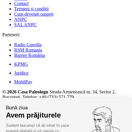
Contact
Termeni și condiții
Cum deveniți oaspeți
ANPC
SAL ANPC
Parteneri:
Radio Guerilla
RSM Romania
Barrier România
KPMG
Juridice
MobilPay
© 2026 Casa Paleologu
Strada Armenească nr. 34, Sector 2,
București, Telefon: +40 (733) 571 779
Detalii despre prelucrarea datelor cu caracter personal și alte
Bună ziua
informații juridice, la
termeni și condiții.
Avem prăjiturele
Suntem bucuroși că ați intrat în casa
noastră digitală și vă servim cu