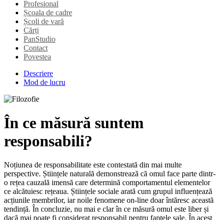
Profesional
Școala de cadre
Școli de vară
Cărți
PanStudio
Contact
Povestea
Descriere
Mod de lucru
În ce măsură suntem
responsabili?
Noțiunea de responsabilitate este contestată din mai multe
perspective. Științele naturală demonstrează că omul face parte dintr-
o rețea cauzală imensă care determină comportamentul elementelor
ce alcătuiesc rețeaua. Științele sociale arată cum grupul influențează
acțiunile membrilor, iar noile fenomene on-line doar întăresc această
tendință. În concluzie, nu mai e clar în ce măsură omul este liber și
dacă mai poate fi considerat responsabil pentru faptele sale. În acest