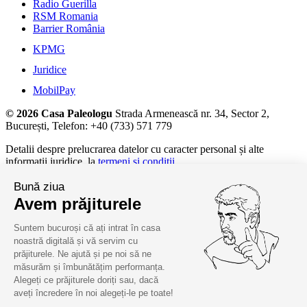
Radio Guerilla
RSM Romania
Barrier România
KPMG
Juridice
MobilPay
© 2026 Casa Paleologu
Strada Armenească nr. 34, Sector 2,
București, Telefon: +40 (733) 571 779
Detalii despre prelucrarea datelor cu caracter personal și alte
informații juridice, la
termeni și condiții.
Bună ziua
Avem prăjiturele
Suntem bucuroși că ați intrat în casa
noastră digitală și vă servim cu
prăjiturele. Ne ajută și pe noi să ne
măsurăm și îmbunătățim performanța.
Alegeți ce prăjiturele doriți sau, dacă
aveți încredere în noi alegeți-le pe toate!