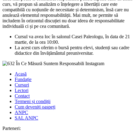
curs, vă propun să analizăm o înțelegere a libertății care este
compatibilă cu noțiunile de necesitate și determinism, însă care nu
anulează elementul responsabilității. Mai mult, ne permite să
includem în orizontul discuției nu doar ideea de responsabilitate
individuală ci și pe cea comunitară.
Cursul va avea loc în salonul Casei Paleologu, în data de 21
martie, de la ora 10:00.
La acest curs oferim o bursă pentru elevi, studenți sau cadre
didactice din învățământul preuniversitar.
Acasă
Fundație
Cursuri
Lectori
Contact
Termeni și condiții
Cum deveniți oaspeți
ANPC
SAL ANPC
Parteneri: