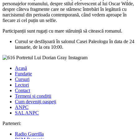
personajelor romanului, despre stilul efervescent al lui Oscar Wilde,
despre câteva fragmente care ne stârnesc întrebări în legătură cu
narcisismul din perioada contemporană, când vedem aproape în
fiecare zi cel puțin un selfie.
Participanții sunt rugați cu mare stăruință să citească romanul.
Cursul se desfășoară în salonul Casei Paleologu în data de 24
ianuarie, de la ora 10:00.
Acasă
Fundație
Cursuri
Lectori
Contact
Termeni și condiții
Cum deveniți oaspeți
ANPC
SAL ANPC
Parteneri:
Radio Guerilla