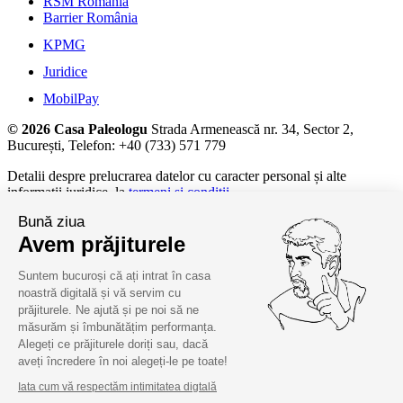
RSM Romania
Barrier România
KPMG
Juridice
MobilPay
© 2026 Casa Paleologu
Strada Armenească nr. 34, Sector 2,
București, Telefon: +40 (733) 571 779
Detalii despre prelucrarea datelor cu caracter personal și alte
informații juridice, la
termeni și condiții.
Bună ziua
Avem prăjiturele
Suntem bucuroși că ați intrat în casa
noastră digitală și vă servim cu
prăjiturele. Ne ajută și pe noi să ne
măsurăm și îmbunătățim performanța.
Alegeți ce prăjiturele doriți sau, dacă
aveți încredere în noi alegeți-le pe toate!
Iata cum vă respectăm intimitatea digtală