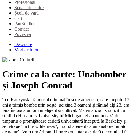
Profesional
Școala de cadre
Școli de vară
Cărți
PanStudio
Contact
Povestea
Descriere
Mod de lucru
Crime ca la carte: Unabomber
și Joseph Conrad
Ted Kaczynski, faimosul criminal în serie american, care timp de 17
ani a trimis bombe prin poștă, ucigînd 3 oameni și rănind alți 23, era
fără îndoială un om inteligent și cultivat. Matematician strălucit cu
studii la Harvard și University of Michigan, el abandonează de
timpuriu o promițătoare carieră universitară începută la Berkeley și
se retrage “in the wilderness”, trăind aparent ca un anahoret iubitor
de natură. Vom urmări rapid impresionanta sa carieră de criminal în