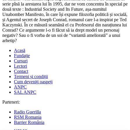
serie pînă la arestarea lui în 1995, dar ne vom concentra în special pe
două texte : Industrial Society and Its Future, așa-numitul
Unabomber Manifesto, în care își expune filozofia politică și socială,
și Agentul secret de Joseph Conrad, romanul care l-a inspirat pe Ted
Kaczynski. În ce măsură seamănă el cu Profesorul din narațiunea lui
Conrad? Ce argumente l-o fi făcut să ia drept model un personaj
negativ? Sau o fi vorba de un soi de “variantă ameliorată” a unui
arhetip?
Acasă
Fundație
Cursuri
Lectori
Contact
Termeni și condiții
Cum deveniți oaspeți
ANPC
SAL ANPC
Parteneri:
Radio Guerilla
RSM Romania
Barrier România