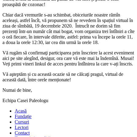
proaspătă de cozonac!
Chiar dacă vremurile s-au schimbat, obiceiurile noastre rămîn
aceleași, astfel încît, vă propunem să ne revedem în spațiul virtual în
ziua de sîmbătă, 19 decembrie 2020. Întrucît ne dorim să fim
prezenți într-un număr cât mai bogat, vom organiza trei întîlniri a cîte
o oră fiecare, în intervale diferite, astfel: prima va începe la orele 11,
a doua la orele 12:30, iar cea din urmă la orele 18.
Vă rugăm să confirmaţi participarea prin înscriere la acest eveniment
aici pe site alegînd, desigur, ora care vă este mai la îndemînă. Musai!
Veți primi vineri linkul de acces pentru întîlnirea la care v-ați înscris.
Vă aşteptăm și cu această ocazie să ne călcaţi pragul, virtual de
această dată, între orele menționate!
Numai de bine,
Echipa Casei Paleologu
Acasă
Fundație
Cursuri
Lectori
Contact