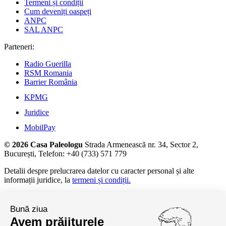
Termeni și condiții
Cum deveniți oaspeți
ANPC
SAL ANPC
Parteneri:
Radio Guerilla
RSM Romania
Barrier România
KPMG
Juridice
MobilPay
© 2026 Casa Paleologu
Strada Armenească nr. 34, Sector 2,
București, Telefon: +40 (733) 571 779
Detalii despre prelucrarea datelor cu caracter personal și alte
informații juridice, la
termeni și condiții.
Bună ziua
Avem prăjiturele