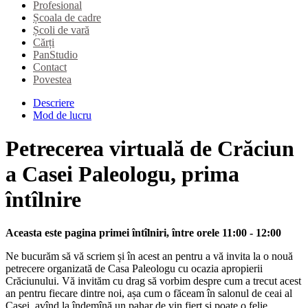
Profesional
Școala de cadre
Școli de vară
Cărți
PanStudio
Contact
Povestea
Descriere
Mod de lucru
Petrecerea virtuală de Crăciun
a Casei Paleologu, prima
întîlnire
Aceasta este pagina primei întîlniri, între orele 11:00 - 12:00
Ne bucurăm să vă scriem și în acest an pentru a vă invita la o nouă
petrecere organizată de Casa Paleologu cu ocazia apropierii
Crăciunului. Vă invităm cu drag să vorbim despre cum a trecut acest
an pentru fiecare dintre noi, așa cum o făceam în salonul de ceai al
Casei, avînd la îndemînă un pahar de vin fiert și poate o felie