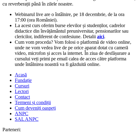
cu reverberații până în zilele noastre.
Webinarul live are o întâlnire, pe 18 decembrie, de la ora
17:00 (ora României).
La acest curs oferim burse elevilor și studenților, cadrelor
didactice din învățământul preuniversitar, pensionarilor sau
clericilor, indiferent de confesiune. Detalii
aici
.
Cum vom proceda? Vom folosi o platformă de video online,
unde ne vom vedea live de pe orice aparat dotat cu cameră
video, microfon și acces la internet. În ziua de desfășurare a
cursului veți primi pe email calea de acces către platforma
unde întâlnirea noastră va fi găzduită online.
Acasă
Fundație
Cursuri
Lectori
Contact
Termeni și condiții
Cum deveniți oaspeți
ANPC
SAL ANPC
Parteneri: