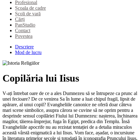
Profesional
Școala de cadre
Școli de vară
Cărți
PanStudio
Contact
Povestea
Descriere
Mod de lucru
Copilăria lui Iisus
V-ați întrebat oare de ce a ales Dumnezeu să se întrupeze ca prunc al
unei fecioare? De ce venirea Sa în lume a luat chipul fragil, lipsit de
apărare, al unui copil? Evangheliile canonice ne oferă doar câteva
mari scene simbolice, asupra cărora se cuvine să ne oprim pentru a
desprinde sensul copilăriei Fiului lui Dumnezeu: nașterea, închinarea
magilor, tăierea-împrejur, fuga în Egipt, predica din Templu. Însă
Evangheliile apocrife nu au rezistat tentației de a detalia miraculos
această vârstă enigmatică a lui Iisus. Vom face, așadar, o incursiune
în literatura primelor secole și totodată în iconografia Pruncului Iisus,