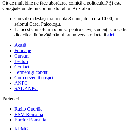
Cît de mult bine ne face abordarea comică a politicului? Și este
Caragiale un demn continuator al lui Aristofan?
Cursul se desfășoară în data 8 iunie, de la ora 10:00, în
salonul Casei Paleologu.
La acest curs oferim o bursă pentru elevi, studenți sau cadre
didactice din învățământul preuniversitar. Detalii
aici
.
Acasă
Fundație
Cursuri
Lectori
Contact
Termeni și condiții
Cum deveniți oaspeți
ANPC
SAL ANPC
Parteneri:
Radio Guerilla
RSM Romania
Barrier România
KPMG