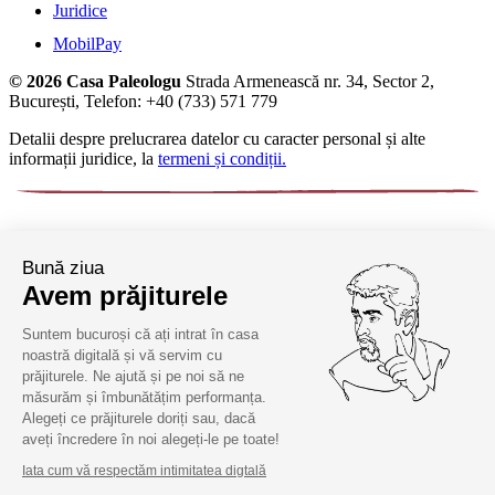
Juridice
MobilPay
© 2026 Casa Paleologu
Strada Armenească nr. 34, Sector 2,
București, Telefon: +40 (733) 571 779
Detalii despre prelucrarea datelor cu caracter personal și alte
informații juridice, la
termeni și condiții.
Bună ziua
Avem prăjiturele
Suntem bucuroși că ați intrat în casa
noastră digitală și vă servim cu
prăjiturele. Ne ajută și pe noi să ne
măsurăm și îmbunătățim performanța.
Alegeți ce prăjiturele doriți sau, dacă
aveți încredere în noi alegeți-le pe toate!
Iata cum vă respectăm intimitatea digtală