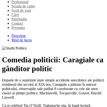
Profesional
Școala de cadre
Școli de vară
Cărți
PanStudio
Contact
Povestea
Descriere
Mod de lucru
Comedia politicii: Caragiale ca
gânditor politic
Departe de a surprinde niște simple accidente anecdotice ale politicii
românești din secolul al XIX-lea, Caragiale a pătruns în miezul
politicului, observațiile sale putînd fi coroborate cu cele ale unor
clasici ai științei politice: Machiavelli, Tocqueville, Guizot, Harold
Laswell.
Ca și celebrul Tip O’Neill, Trahanache știa, în bună lectură