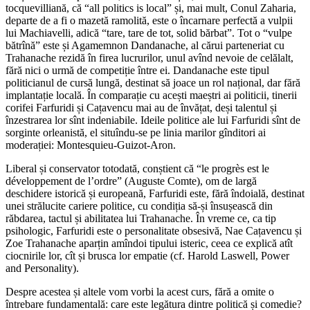
tocquevilliană, că “all politics is local” și, mai mult, Conul Zaharia,
departe de a fi o mazetă ramolită, este o încarnare perfectă a vulpii
lui Machiavelli, adică “tare, tare de tot, solid bărbat”. Tot o “vulpe
bătrînă” este și Agamemnon Dandanache, al cărui parteneriat cu
Trahanache rezidă în firea lucrurilor, unul avînd nevoie de celălalt,
fără nici o urmă de competiție între ei. Dandanache este tipul
politicianul de cursă lungă, destinat să joace un rol național, dar fără
implantație locală. În comparație cu acești maeștri ai politicii, tinerii
corifei Farfuridi și Cațavencu mai au de învățat, deși talentul și
înzestrarea lor sînt indeniabile. Ideile politice ale lui Farfuridi sînt de
sorginte orleanistă, el situîndu-se pe linia marilor gînditori ai
moderației: Montesquieu-Guizot-Aron.
Liberal și conservator totodată, conștient că “le progrès est le
développement de l’ordre” (Auguste Comte), om de largă
deschidere istorică și europeană, Farfuridi este, fără îndoială, destinat
unei strălucite cariere politice, cu condiția să-și însușească din
răbdarea, tactul și abilitatea lui Trahanache. În vreme ce, ca tip
psihologic, Farfuridi este o personalitate obsesivă, Nae Cațavencu și
Zoe Trahanache aparțin amîndoi tipului isteric, ceea ce explică atît
ciocnirile lor, cît și brusca lor empatie (cf. Harold Laswell, Power
and Personality).
Despre acestea și altele vom vorbi la acest curs, fără a omite o
întrebare fundamentală: care este legătura dintre politică și comedie?