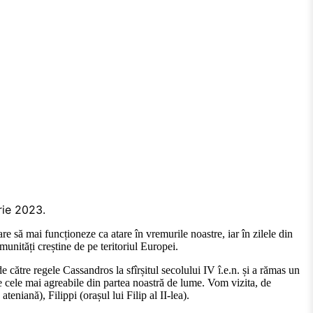
rie 2023.
re să mai funcționeze ca atare în vremurile noastre, iar în zilele din
munități creștine de pe teritoriul Europei.
către regele Cassandros la sfîrșitul secolului IV î.e.n. și a rămas un
e cele mai agreabile din partea noastră de lume. Vom vizita, de
niană), Filippi (orașul lui Filip al II-lea).