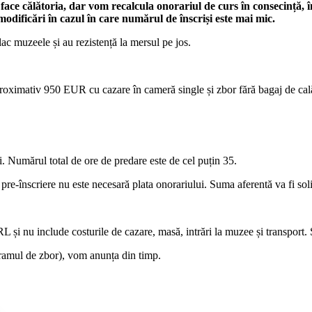
face călătoria, dar vom recalcula onorariul de curs în consecință, î
dificări în cazul în care numărul de înscriși este mai mic.
lac muzeele și au rezistență la mersul pe jos.
roximativ 950 EUR cu cazare în cameră single și zbor fără bagaj de cal
. Numărul total de ore de predare este de cel puțin 35.
u pre-înscriere nu este necesară plata onorariului. Suma aferentă va fi s
RL și nu include costurile de cazare, masă, intrări la muzee și transport
ogramul de zbor), vom anunța din timp.