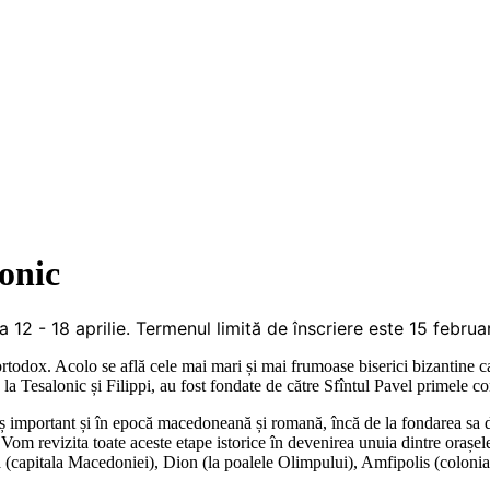
onic
a 12
- 18 aprilie. Termenul limită de înscriere este 15 februa
ortodox. Acolo se află cele mai mari și mai frumoase biserici bizantine ca
, la Tesalonic și Filippi, au fost fondate de către Sfîntul Pavel primele co
ș important și în epocă macedoneană și romană, încă de la fondarea sa de 
om revizita toate aceste etape istorice în devenirea unuia dintre orașel
(capitala Macedoniei), Dion (la poalele Olimpului), Amfipolis (colonia ate