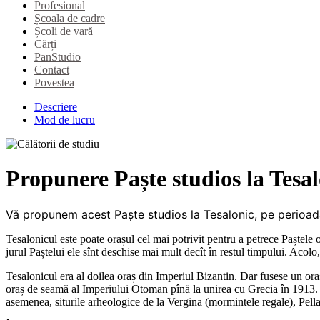
Profesional
Școala de cadre
Școli de vară
Cărți
PanStudio
Contact
Povestea
Descriere
Mod de lucru
Propunere Paște studios la Tesal
Vă propunem acest Paște studios la Tesalonic, pe perioad
Tesalonicul este poate orașul cel mai potrivit pentru a petrece Paștele 
jurul Paștelui ele sînt deschise mai mult decît în restul timpului. Acolo
Tesalonicul era al doilea oraș din Imperiul Bizantin. Dar fusese un ora
oraș de seamă al Imperiului Otoman pînă la unirea cu Grecia în 1913. V
asemenea, siturile arheologice de la Vergina (mormintele regale), Pella 