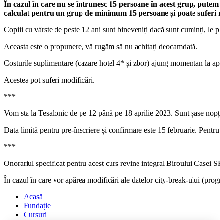
În cazul în care nu se întrunesc 15 persoane în acest grup, putem 
calculat pentru un grup de minimum 15 persoane și poate suferi mo
Copiii cu vârste de peste 12 ani sunt bineveniți dacă sunt cuminți, le p
Aceasta este o propunere, vă rugăm să nu achitați deocamdată.
Costurile suplimentare (cazare hotel 4* și zbor) ajung momentan la ap
Acestea pot suferi modificări.
***
Vom sta la Tesalonic de pe 12 până pe 18 aprilie 2023. Sunt șase nopți
Data limită pentru pre-înscriere și confirmare este 15 februarie. Pentr
***
Onorariul specificat pentru acest curs revine integral Biroului Casei S
În cazul în care vor apărea modificări ale datelor city-break-ului (pr
Acasă
Fundație
Cursuri