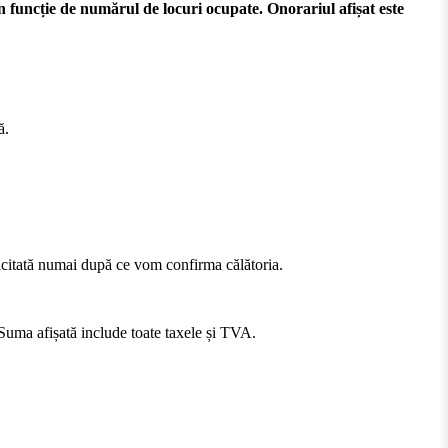
n funcție de numărul de locuri ocupate. Onorariul afișat este
ă.
olicitată numai după ce vom confirma călătoria.
. Suma afișată include toate taxele și TVA.