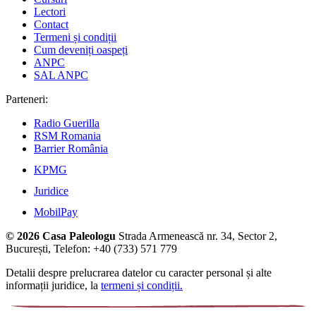
Lectori
Contact
Termeni și condiții
Cum deveniți oaspeți
ANPC
SAL ANPC
Parteneri:
Radio Guerilla
RSM Romania
Barrier România
KPMG
Juridice
MobilPay
© 2026 Casa Paleologu
Strada Armenească nr. 34, Sector 2,
București, Telefon: +40 (733) 571 779
Detalii despre prelucrarea datelor cu caracter personal și alte
informații juridice, la
termeni și condiții.