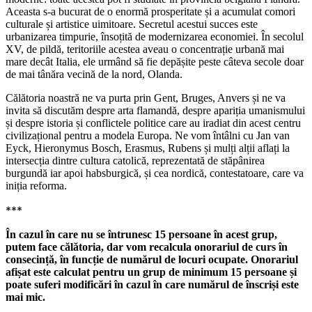
Aceasta s-a bucurat de o enormă prosperitate și a acumulat comori
culturale și artistice uimitoare. Secretul acestui succes este
urbanizarea timpurie, însoțită de modernizarea economiei. În secolul
XV, de pildă, teritoriile acestea aveau o concentrație urbană mai
mare decât Italia, ele urmând să fie depășite peste câteva secole doar
de mai tânăra vecină de la nord, Olanda.
Călătoria noastră ne va purta prin Gent, Bruges, Anvers și ne va
invita să discutăm despre arta flamandă, despre apariția umanismului
și despre istoria și conflictele politice care au iradiat din acest centru
civilizațional pentru a modela Europa. Ne vom întâlni cu Jan van
Eyck, Hieronymus Bosch, Erasmus, Rubens și mulți alții aflați la
intersecția dintre cultura catolică, reprezentată de stăpânirea
burgundă iar apoi habsburgică, și cea nordică, contestatoare, care va
iniția reforma.
***
În cazul în care nu se întrunesc 15 persoane în acest grup,
putem face călătoria, dar vom recalcula onorariul de curs în
consecință, în funcție de numărul de locuri ocupate. Onorariul
afișat este calculat pentru un grup de minimum 15 persoane și
poate suferi modificări în cazul în care numărul de înscriși este
mai mic.