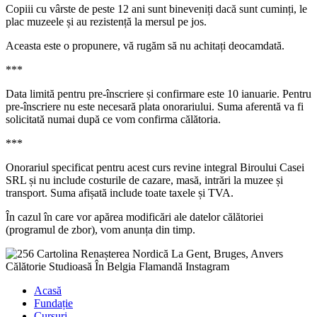
Copiii cu vârste de peste 12 ani sunt bineveniți dacă sunt cuminți, le
plac muzeele și au rezistență la mersul pe jos.
Aceasta este o propunere, vă rugăm să nu achitați deocamdată.
***
Data limită pentru pre-înscriere și confirmare este 10 ianuarie. Pentru
pre-înscriere nu este necesară plata onorariului. Suma aferentă va fi
solicitată numai după ce vom confirma călătoria.
***
Onorariul specificat pentru acest curs revine integral Biroului Casei
SRL și nu include costurile de cazare, masă, intrări la muzee și
transport. Suma afișată include toate taxele și TVA.
În cazul în care vor apărea modificări ale datelor călătoriei
(programul de zbor), vom anunța din timp.
Acasă
Fundație
Cursuri