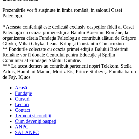
Prezentările vor fi susţinute în limba română, în salonul Casei
Paleologu.
* Aceasta conferinţă este dedicată exclusiv oaspeţilor fideli ai Casei
Paleologu cu ocazia primei ediţii a Balului Boierimii Române, la
organizarea căreia Fundaţia Paleologu a contribuit alături de Grigore
Ghyka, Mihai Ghyka, Ileana Kripp şi Constantin Cantacuzino.
** Fondurile colectate cu ocazia primei ediţii a Balului Boierimii
Române vor fi donate Centrului pentru Educație și Sprijin
Comunitar al Fundației Sfântul Dimitrie.
*** La acest demers au contribuit partenerii noştri Telekom, Stella
Artois, Hanul lui Manuc, Moritz Eis, Prince Stirbey şi Familia baron
de Faÿ, IQuos.
Acasă
Fundație
Cursuri
Lectori
Contact
Termeni și condiții
Cum deveniți oaspeți
ANPC
SAL ANPC