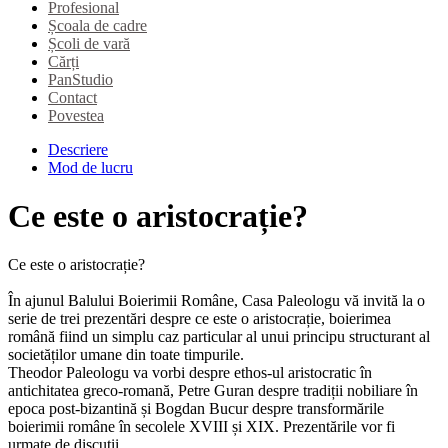
Profesional
Școala de cadre
Școli de vară
Cărți
PanStudio
Contact
Povestea
Descriere
Mod de lucru
Ce este o aristocrație?
Ce este o aristocrație?
În ajunul Balului Boierimii Române, Casa Paleologu vă invită la o
serie de trei prezentări despre ce este o aristocrație, boierimea
română fiind un simplu caz particular al unui principu structurant al
societăților umane din toate timpurile.
Theodor Paleologu va vorbi despre ethos-ul aristocratic în
antichitatea greco-romană, Petre Guran despre tradiții nobiliare în
epoca post-bizantină și Bogdan Bucur despre transformările
boierimii române în secolele XVIII și XIX. Prezentările vor fi
urmate de discuții.