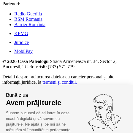
Parteneri:
Radio Guerilla
RSM Romania
Barrier România
KPMG
Juridice
MobilPay
© 2026 Casa Paleologu
Strada Armenească nr. 34, Sector 2,
București, Telefon: +40 (733) 571 779
Detalii despre prelucrarea datelor cu caracter personal și alte
informații juridice, la
termeni și condiții.
Bună ziua
Avem prăjiturele
Suntem bucuroși că ați intrat în casa
noastră digitală și vă servim cu
prăjiturele. Ne ajută și pe noi să ne
măsurăm și îmbunătățim performanța.