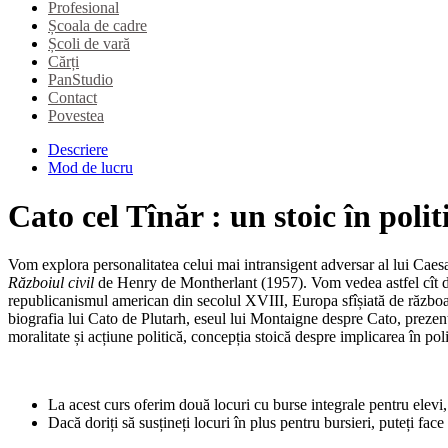
Profesional
Școala de cadre
Școli de vară
Cărți
PanStudio
Contact
Povestea
Descriere
Mod de lucru
Cato cel Tînăr : un stoic în polit
Vom explora personalitatea celui mai intransigent adversar al lui Caesa
Războiul civil
de Henry de Montherlant (1957). Vom vedea astfel cît de i
republicanismul american din secolul XVIII, Europa sfîșiată de războaie
biografia lui Cato de Plutarh, eseul lui Montaigne despre Cato, prezenta
moralitate și acțiune politică, concepția stoică despre implicarea în polit
La acest curs oferim două locuri cu burse integrale pentru elevi,
Dacă doriți să susțineți locuri în plus pentru bursieri, puteți fac