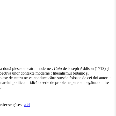
 la două piese de teatru moderne :
Cato
de Joseph Addison (1713) și
pectiva unor contexte moderne : liberalismul britanic și
ese de teatru ne va conduce către sursele folosite de cei doi autori :
marelui politician ridică o serie de probleme perene : legătura dintre
.
ursier se găsesc
aici
.