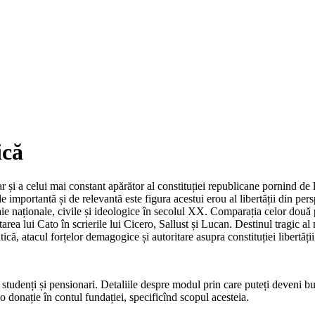
ică
r și a celui mai constant apărător al constituției republicane pornind de
mportantă și de relevantă este figura acestui erou al libertății din pers
 naționale, civile și ideologice în secolul XX. Comparația celor două pi
rea lui Cato în scrierile lui Cicero, Sallust și Lucan. Destinul tragic al 
ică, atacul forțelor demagogice și autoritare asupra constituției libertății
 studenți și pensionari. Detaliile despre modul prin care puteți deveni b
e o donație în contul fundației, specificînd scopul acesteia.