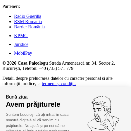
Parteneri:
Radio Guerilla
RSM Romania
Barrier România
KPMG
Juridice
MobilPay
© 2026 Casa Paleologu
Strada Armenească nr. 34, Sector 2,
București, Telefon: +40 (733) 571 779
Detalii despre prelucrarea datelor cu caracter personal și alte
informații juridice, la
termeni și condiții.
Bună ziua
Avem prăjiturele
Suntem bucuroși că ați intrat în casa
noastră digitală și vă servim cu
prăjiturele. Ne ajută și pe noi să ne