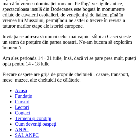
marcă în vremea dominației romane. Pe lîngă vestigiile antice,
spectaculoasa insulă din Dodecanez este bogată în monumente
erijate de cavalerii ospitalieri, de venețieni și de italieni pînă în
vremea lui Mussolini, permițîndu-ne astfel o trecere în revistă a
tuturor marilor etape ale istoriei europene.
Invitația se adresează numai celor mai vajnici stîlpi ai Casei și este
un semn de prețuire din partea noastră. Ne-am bucura să explorăm
împreună.
Am ales perioada 14 - 21 iulie, însă, dacă vi se pare prea mult, puteți
opta pentru 14 - 18 iulie.
Fiecare oaspete are grijă de propriile cheltuieli - cazare, transport,
mese, muzee, alte cheltuieli de călătorie.
Acasă
Fundație
Cursuri
Lectori
Contact
Termeni și condiții
Cum deveniți oaspeți
ANPC
SAL ANPC