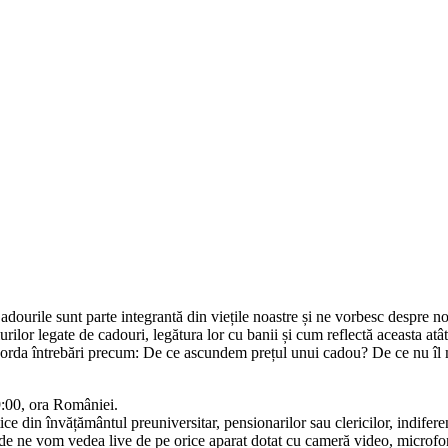
dourile sunt parte integrantă din viețile noastre și ne vorbesc despre noi,
lor legate de cadouri, legătura lor cu banii și cum reflectă aceasta atât c
borda întrebări precum: De ce ascundem prețul unui cadou? De ce nu îl
9:00, ora României.
tice din învățământul preuniversitar, pensionarilor sau clericilor, indifer
e vom vedea live de pe orice aparat dotat cu cameră video, microfon și 