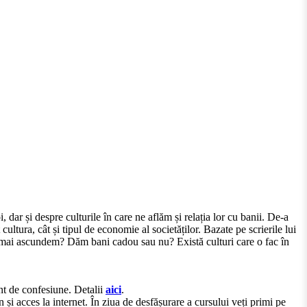
 dar și despre culturile în care ne aflăm și relația lor cu banii. De-a
ultura, cât și tipul de economie al societăților. Bazate pe scrierile lui
 mai ascundem? Dăm bani cadou sau nu? Există culturi care o fac în
ent de confesiune. Detalii
aici
.
acces la internet. În ziua de desfășurare a cursului veți primi pe