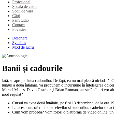
Profesional
Școala de cadre
Școli de vară
Cărți
PanStudio
Contact
Povestea
Descriere
Syllabus
Mod de lucru
Banii și cadourile
Iată, se apropie luna cadourilor. De fapt, ea nu mai pleacă niciodată. Ca
lungul a două întâlniri, vă propunem o incursiune în înțelegerea obiceiuri
Marcel Mauss, David Graeber și Brian Rotman, aceste întâlniri vor a
mod regulat?
Cursul va avea două întâlniri, pe 6 și 13 decembrie, de la ora 1
La acest curs oferim burse elevilor și studenților, cadrelor didac
Cum vom proceda? Vom folosi o platformă de video online, unde n