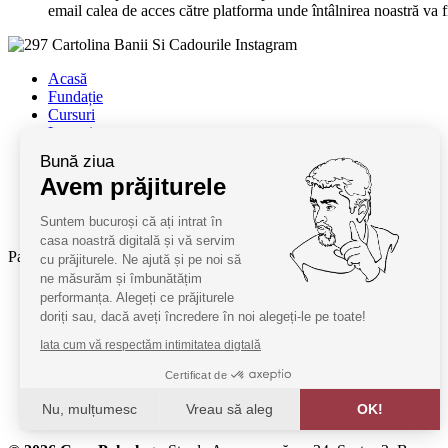
email calea de acces către platforma unde întâlnirea noastră va f
Acasă
Fundație
Cursuri
Lectori
Contact
Bună ziua
Termeni și condiții
Avem prăjiturele
Cum deveniți oaspeți
ANPC
Suntem bucuroși că ați intrat în
SAL ANPC
casa noastră digitală și vă servim
Parteneri:
cu prăjiturele. Ne ajută și pe noi să
ne măsurăm și îmbunătățim
Radio Guerilla
performanța. Alegeți ce prăjiturele
RSM Romania
doriți sau, dacă aveți încredere în noi alegeți-le pe toate!
Barrier România
Iata cum vă respectăm intimitatea digtală
KPMG
Certificat de
Juridice
Nu, mulțumesc
Vreau să aleg
OK!
MobilPay
Axeptio consent