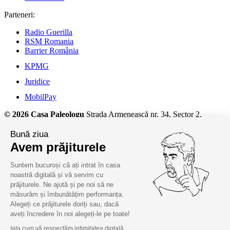
Parteneri:
Radio Guerilla
RSM Romania
Barrier România
KPMG
Juridice
MobilPay
© 2026 Casa Paleologu
Strada Armenească nr. 34, Sector 2,
București, Telefon: +40 (733) 571 779
Bună ziua
Detalii despre prelucrarea datelor cu caracter personal și alte
Avem prăjiturele
informații juridice, la
termeni și condiții.
Suntem bucuroși că ați intrat în casa
noastră digitală și vă servim cu
prăjiturele. Ne ajută și pe noi să ne
măsurăm și îmbunătățim performanța.
Alegeți ce prăjiturele doriți sau, dacă
aveți încredere în noi alegeți-le pe toate!
Iata cum vă respectăm intimitatea digtală