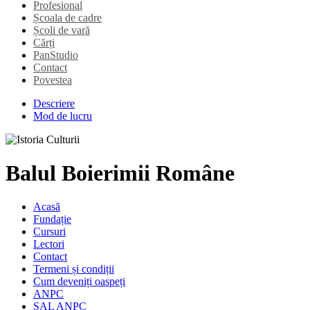
Profesional
Școala de cadre
Școli de vară
Cărți
PanStudio
Contact
Povestea
Descriere
Mod de lucru
Balul Boierimii Române
Acasă
Fundație
Cursuri
Lectori
Contact
Termeni și condiții
Cum deveniți oaspeți
ANPC
SAL ANPC