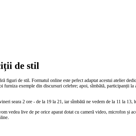
ții de stil
ă figuri de stil. Formatul online este pefect adaptat acestui atelier dedica
i furniza exemple din discursuri celebre; apoi, sîmbătă, participanții la ate
ineri seara 2 ore - de la 19 la 21, iar sîmbătă ne vedem de la 11 la 13, 
vedea live de pe orice aparat dotat cu cameră video, microfon și acces 
line.