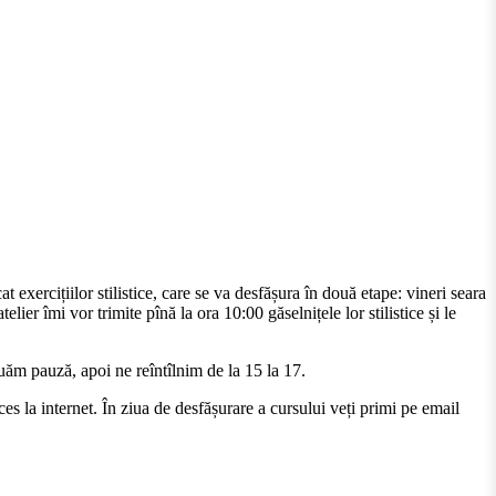
t exercițiilor stilistice, care se va desfășura în două etape: vineri seara
lier îmi vor trimite pînă la ora 10:00 găselnițele lor stilistice și le
luăm pauză, apoi ne reîntîlnim de la 15 la 17.
la internet. În ziua de desfășurare a cursului veți primi pe email