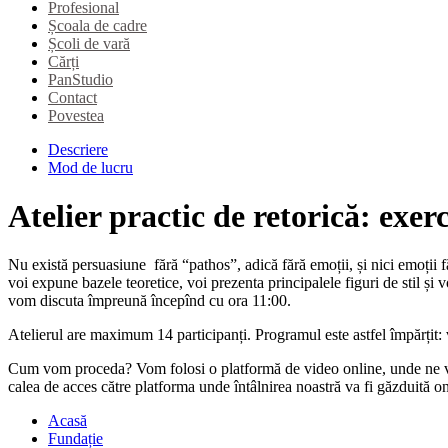
Profesional
Școala de cadre
Școli de vară
Cărți
PanStudio
Contact
Povestea
Descriere
Mod de lucru
Atelier practic de retorică: exerci
Nu există persuasiune fără “pathos”, adică fără emoții, și nici emoții făr
voi expune bazele teoretice, voi prezenta principalele figuri de stil și vo
vom discuta împreună începînd cu ora 11:00.
Atelierul are maximum 14 participanți. Programul este astfel împărțit: v
Cum vom proceda? Vom folosi o platformă de video online, unde ne vom 
calea de acces către platforma unde întâlnirea noastră va fi găzduită on
Acasă
Fundație