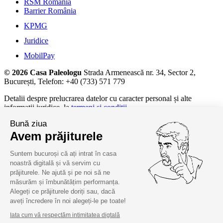
RSM Romania
Barrier România
KPMG
Juridice
MobilPay
© 2026 Casa Paleologu
Strada Armenească nr. 34, Sector 2,
București, Telefon: +40 (733) 571 779
Detalii despre prelucrarea datelor cu caracter personal și alte
informații juridice, la
termeni și condiții.
Bună ziua
Avem prăjiturele
Suntem bucuroși că ați intrat în casa
noastră digitală și vă servim cu
prăjiturele. Ne ajută și pe noi să ne
măsurăm și îmbunătățim performanța.
Alegeți ce prăjiturele doriți sau, dacă
aveți încredere în noi alegeți-le pe toate!
Iata cum vă respectăm intimitatea digtală