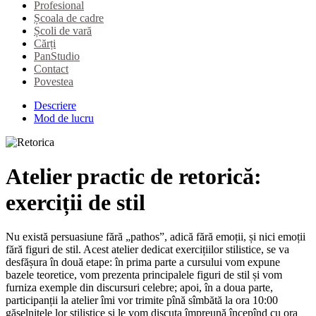
Profesional
Școala de cadre
Școli de vară
Cărți
PanStudio
Contact
Povestea
Descriere
Mod de lucru
Atelier practic de retorică:
exerciții de stil
Nu există persuasiune fără „pathos”, adică fără emoții, și nici emoții
fără figuri de stil. Acest atelier dedicat exercițiilor stilistice, se va
desfășura în două etape: în prima parte a cursului vom expune
bazele teoretice, vom prezenta principalele figuri de stil și vom
furniza exemple din discursuri celebre; apoi, în a doua parte,
participanții la atelier îmi vor trimite pînă sîmbătă la ora 10:00
găselnițele lor stilistice și le vom discuta împreună începînd cu ora