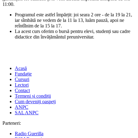
11:00.
Programul este astfel împărțit: joi seara 2 ore - de la 19 la 21,
iar sîmbătă ne vedem de la 11 la 13, luăm pauză, apoi ne
reîntîlnim de la 15 la 17.
La acest curs oferim o bursă pentru elevi, studenți sau cadre
didactice din învățământul preuniversitar.
Acasă
Fundație
Cursuri
Lectori
Contact
Termeni și condiții
Cum deveniți oaspeți
ANPC
SAL ANPC
Parteneri:
Radio Guerilla