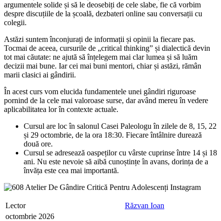
argumentele solide și să le deosebiți de cele slabe, fie că vorbim
despre discuțiile de la școală, dezbateri online sau conversații cu
colegii.
Astăzi suntem înconjurați de informații și opinii la fiecare pas.
Tocmai de aceea, cursurile de „critical thinking” și dialectică devin
tot mai căutate: ne ajută să înțelegem mai clar lumea și să luăm
decizii mai bune. Iar cei mai buni mentori, chiar și astăzi, rămân
marii clasici ai gândirii.
În acest curs vom elucida fundamentele unei gândiri riguroase
pornind de la cele mai valoroase surse, dar având mereu în vedere
aplicabilitatea lor în contexte actuale.
Cursul are loc în salonul Casei Paleologu în zilele de 8, 15, 22
și 29 octombrie, de la ora 18:30. Fiecare întâlnire durează
două ore.
Cursul se adresează oaspeților cu vârste cuprinse între 14 și 18
ani. Nu este nevoie să aibă cunoștințe în avans, dorința de a
învăța este cea mai importantă.
Lector
Răzvan Ioan
octombrie 2026