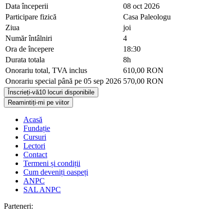
Data începerii
08 oct 2026
Participare fizică
Casa Paleologu
Ziua
joi
Număr întâlniri
4
Ora de începere
18:30
Durata totala
8h
Onorariu total, TVA inclus
610,00 RON
Onorariu special până pe 05 sep 2026
570,00 RON
Înscrieți-vă
10 locuri disponibile
Reamintiți-mi pe viitor
Acasă
Fundație
Cursuri
Lectori
Contact
Termeni și condiții
Cum deveniți oaspeți
ANPC
SAL ANPC
Parteneri: