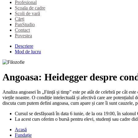
Profesional
Școala de cadre
Școli de vară
Cărți
PanStudio
Contact
Povestea
Descriere
Mod de lucru
Angoasa: Heidegger despre con
Analiza angoasei în „Ființă și timp” este pe atât de celebră pe cât est
viețile noastre. O condiție intelectuală și afectivă care are potențialul
discuta cum putem defini angoasa, cum apare și care îi sunt cauzele, pe
Cursul se desfășoară în data 6 iunie, de la ora 19:00, în salonul
La acest curs oferim o bursă pentru elevi, studenți sau cadre did
Acasă
Fundație