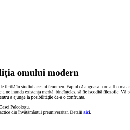
diția omului modern
e de fertilă în studiul acestui fenomen. Faptul că angoasa pare a fi o ma
 de a ne inunda existența merită, bineînțeles, să fie iscodită filozofic. V
ntru a ajunge la posibilitățile de-a o confrunta.
 Casei Paleologu.
actice din învățământul preuniversitar. Detalii
aici
.