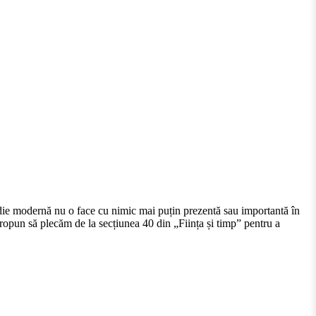
ladie modernă nu o face cu nimic mai puțin prezentă sau importantă în
ă propun să plecăm de la secțiunea 40 din „Ființa și timp” pentru a