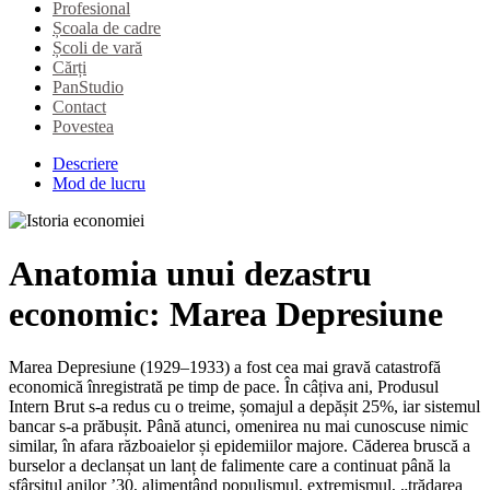
Profesional
Școala de cadre
Școli de vară
Cărți
PanStudio
Contact
Povestea
Descriere
Mod de lucru
Anatomia unui dezastru
economic: Marea Depresiune
Marea Depresiune (1929–1933) a fost cea mai gravă catastrofă
economică înregistrată pe timp de pace. În câțiva ani, Produsul
Intern Brut s-a redus cu o treime, șomajul a depășit 25%, iar sistemul
bancar s-a prăbușit. Până atunci, omenirea nu mai cunoscuse nimic
similar, în afara războaielor și epidemiilor majore. Căderea bruscă a
burselor a declanșat un lanț de falimente care a continuat până la
sfârșitul anilor ’30, alimentând populismul, extremismul, „trădarea