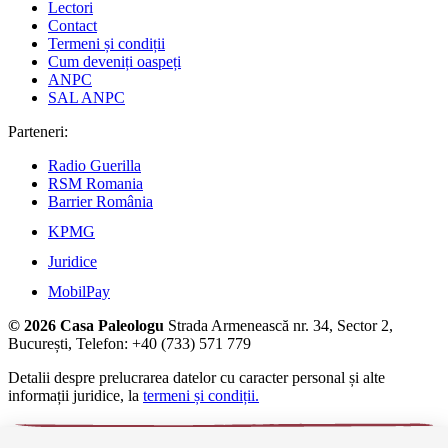
Lectori
Contact
Termeni și condiții
Cum deveniți oaspeți
ANPC
SAL ANPC
Parteneri:
Radio Guerilla
RSM Romania
Barrier România
KPMG
Juridice
MobilPay
© 2026 Casa Paleologu
Strada Armenească nr. 34, Sector 2,
București, Telefon: +40 (733) 571 779
Detalii despre prelucrarea datelor cu caracter personal și alte
informații juridice, la
termeni și condiții.