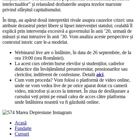
intelectualilor” și relansând dezbaterile asupra tezelor marxiste
privind sfârșitul capitalismului.
În timp, au apărut două interpretări rivale asupra cauzelor crizei: una
atribuie dezastrul pieței libere și lipsei intervenției statului; cealaltă îl
explică prin intervenția excesivă a guvernului în anii ’20, urmată de
măsuri și mai intruzive în anii ’30. Vom analiza aceste perspective și
contextul istoric care le-a modelat.
Webinarul live are o întâlnire, în data de 26 septembrie, de la
ora 19:00 (ora României).
La acest curs oferim burse elevilor și studenților, cadrelor
didactice din învățământul preuniversitar, pensionarilor sau
clericilor, indiferent de confesiune. Detalii
aici
.
Cum vom proceda? Vom folosi o platformă de video online,
unde ne vom vedea live de pe orice aparat dotat cu cameră
video, microfon și acces la internet. În ziua de desfășurare a
cursului veți primi pe email calea de acces către platforma
unde întâlnirea noastră va fi găzduită online.
Acasă
Fundație
Cursuri