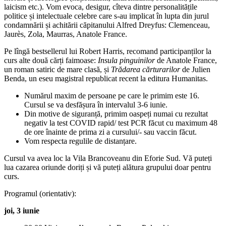
laicism etc.). Vom evoca, desigur, cîteva dintre personalitățile
politice și intelectuale celebre care s-au implicat în lupta din jurul
condamnării și achitării căpitanului Alfred Dreyfus: Clemenceau,
Jaurès, Zola, Maurras, Anatole France.
Pe lîngă bestsellerul lui Robert Harris, recomand participanților la
curs alte două cărți faimoase:
Insula pinguinilor
de Anatole France,
un roman satiric de mare clasă, și
Trădarea cărturarilor
de Julien
Benda, un eseu magistral republicat recent la editura Humanitas.
Numărul maxim de persoane pe care le primim este 16.
Cursul se va desfășura în intervalul 3-6 iunie.
Din motive de siguranță, primim oaspeți numai cu rezultat
negativ la test COVID rapid/ test PCR făcut cu maximum 48
de ore înainte de prima zi a cursului/- sau vaccin făcut.
Vom respecta regulile de distanțare.
Cursul va avea loc la Vila Brancoveanu din Eforie Sud. Vă puteți
lua cazarea oriunde doriți și vă puteți alătura grupului doar pentru
curs.
Programul (orientativ):
joi, 3 iunie