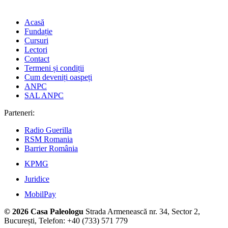
Acasă
Fundație
Cursuri
Lectori
Contact
Termeni și condiții
Cum deveniți oaspeți
ANPC
SAL ANPC
Parteneri:
Radio Guerilla
RSM Romania
Barrier România
KPMG
Juridice
MobilPay
© 2026 Casa Paleologu
Strada Armenească nr. 34, Sector 2,
București, Telefon: +40 (733) 571 779