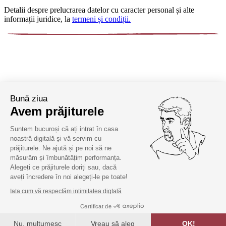
Detalii despre prelucrarea datelor cu caracter personal și alte
informații juridice, la
termeni și condiții.
Bună ziua
Avem prăjiturele
Suntem bucuroși că ați intrat în casa
noastră digitală și vă servim cu
prăjiturele. Ne ajută și pe noi să ne
măsurăm și îmbunătățim performanța.
Alegeți ce prăjiturele doriți sau, dacă
aveți încredere în noi alegeți-le pe toate!
Iata cum vă respectăm intimitatea digtală
Certificat de
Nu, mulțumesc
Vreau să aleg
OK!