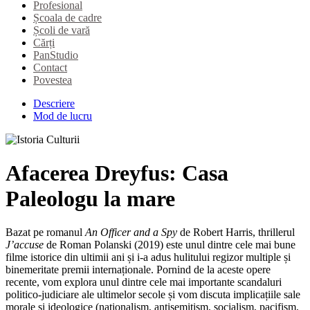
Profesional
Școala de cadre
Școli de vară
Cărți
PanStudio
Contact
Povestea
Descriere
Mod de lucru
Afacerea Dreyfus: Casa
Paleologu la mare
Bazat pe romanul
An Officer and a Spy
de Robert Harris, thrillerul
J’accuse
de Roman Polanski (2019) este unul dintre cele mai bune
filme istorice din ultimii ani și i-a adus hulitului regizor multiple și
binemeritate premii internaționale. Pornind de la aceste opere
recente, vom explora unul dintre cele mai importante scandaluri
politico-judiciare ale ultimelor secole și vom discuta implicațiile sale
morale și ideologice (naționalism, antisemitism, socialism, pacifism,