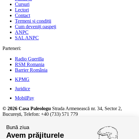
Cursuri
Lectori
Contact
Termeni și condiții
Cum deveniți oaspeți
ANPC
SAL ANPC
Parteneri:
Radio Guerilla
RSM Romania
Barrier România
KPMG
Juridice
MobilPay
© 2026 Casa Paleologu
Strada Armenească nr. 34, Sector 2,
București, Telefon: +40 (733) 571 779
Detalii despre prelucrarea datelor cu caracter personal și alte
Bună ziua
informații juridice, la
termeni și condiții.
Avem prăjiturele