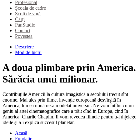
Profesional
Școala de cadre
Școli de vară
Cărți
PanStudio
Contact
Povestea
Descriere
Mod de lucru
A doua plimbare prin America.
Sărăcia unui milionar.
Contribuțiile Americii la cultura imagistică a secolului trecut sînt
enorme. Mai ales prin filme, invenție europeană desvîrșită în
America, lumea nouă ne-a modelat universul. Ne vom întîlni cu un
geniu al artei cinematografice care a trăit cînd în Europa, cînd în
America: Charlie Chaplin. Îi vom revedea filmele pentru a-i înțelege
ideile și a-i explica succesul planetar.
Acasă
Fundație