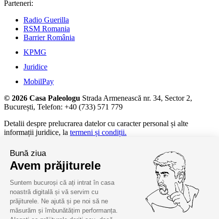
Parteneri:
Radio Guerilla
RSM Romania
Barrier România
KPMG
Juridice
MobilPay
© 2026 Casa Paleologu
Strada Armenească nr. 34, Sector 2,
București, Telefon: +40 (733) 571 779
Detalii despre prelucrarea datelor cu caracter personal și alte
informații juridice, la
termeni și condiții.
Bună ziua
Avem prăjiturele
Suntem bucuroși că ați intrat în casa
noastră digitală și vă servim cu
prăjiturele. Ne ajută și pe noi să ne
măsurăm și îmbunătățim performanța.