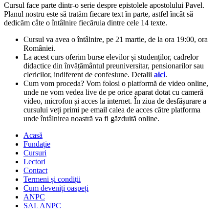
Cursul face parte dintr-o serie despre epistolele apostolului Pavel.
Planul nostru este să tratăm fiecare text în parte, astfel încât să
dedicăm câte o întâlnire fiecăruia dintre cele 14 texte.
Cursul va avea o întâlnire, pe 21 martie, de la ora 19:00, ora
României.
La acest curs oferim burse elevilor și studenților, cadrelor
didactice din învățământul preuniversitar, pensionarilor sau
clericilor, indiferent de confesiune. Detalii
aici
.
Cum vom proceda? Vom folosi o platformă de video online,
unde ne vom vedea live de pe orice aparat dotat cu cameră
video, microfon și acces la internet. În ziua de desfășurare a
cursului veți primi pe email calea de acces către platforma
unde întâlnirea noastră va fi găzduită online.
Acasă
Fundație
Cursuri
Lectori
Contact
Termeni și condiții
Cum deveniți oaspeți
ANPC
SAL ANPC