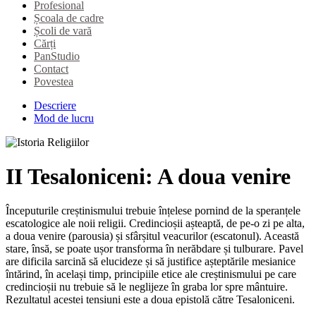
Profesional
Școala de cadre
Școli de vară
Cărți
PanStudio
Contact
Povestea
Descriere
Mod de lucru
II Tesaloniceni: A doua venire
Începuturile creștinismului trebuie înțelese pornind de la speranțele
escatologice ale noii religii. Credincioșii așteaptă, de pe-o zi pe alta,
a doua venire (parousia) și sfârșitul veacurilor (escatonul). Această
stare, însă, se poate ușor transforma în nerăbdare și tulburare. Pavel
are dificila sarcină să elucideze și să justifice așteptările mesianice
întărind, în același timp, principiile etice ale creștinismului pe care
credincioșii nu trebuie să le neglijeze în graba lor spre mântuire.
Rezultatul acestei tensiuni este a doua epistolă către Tesaloniceni.