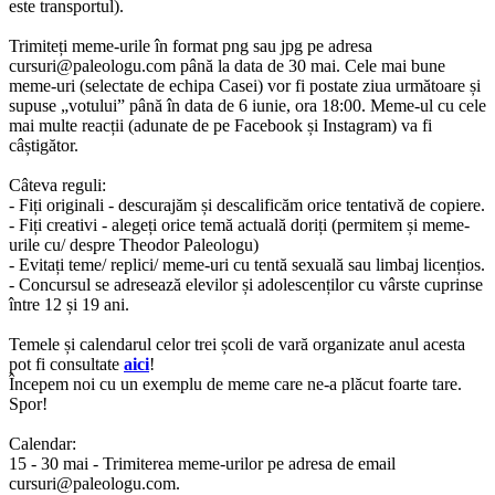
este transportul).
Trimiteți meme-urile în format png sau jpg pe adresa
cursuri@paleologu.com
până la data de 30 mai. Cele mai bune
meme-uri (selectate de echipa Casei) vor fi postate ziua următoare și
supuse „votului” până în data de 6 iunie, ora 18:00. Meme-ul cu cele
mai multe reacții (adunate de pe Facebook și Instagram) va fi
câștigător.
Câteva reguli:
- Fiți originali - descurajăm și descalificăm orice tentativă de copiere.
- Fiți creativi - alegeți orice temă actuală doriți (permitem și meme-
urile cu/ despre Theodor Paleologu)
- Evitați teme/ replici/ meme-uri cu tentă sexuală sau limbaj licențios.
- Concursul se adresează elevilor și adolescenților cu vârste cuprinse
între 12 și 19 ani.
Temele și calendarul celor trei școli de vară organizate anul acesta
pot fi consultate
aici
!
Începem noi cu un exemplu de meme care ne-a plăcut foarte tare.
Spor!
Calendar:
15 - 30 mai - Trimiterea meme-urilor pe adresa de email
cursuri@paleologu.com
.