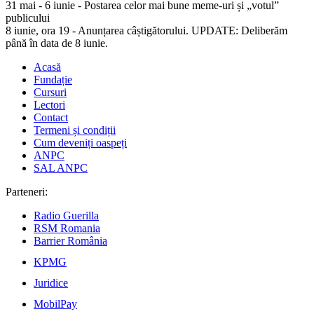
31 mai - 6 iunie - Postarea celor mai bune meme-uri și „votul”
publicului
8 iunie, ora 19 - Anunțarea câștigătorului. UPDATE: Deliberăm
până în data de 8 iunie.
Acasă
Fundație
Cursuri
Lectori
Contact
Termeni și condiții
Cum deveniți oaspeți
ANPC
SAL ANPC
Parteneri:
Radio Guerilla
RSM Romania
Barrier România
KPMG
Juridice
MobilPay