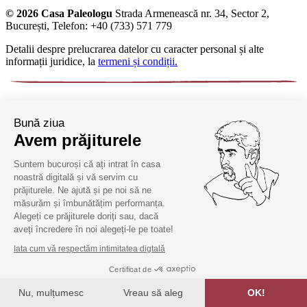
© 2026 Casa Paleologu
Strada Armenească nr. 34, Sector 2,
București, Telefon: +40 (733) 571 779
Detalii despre prelucrarea datelor cu caracter personal și alte
informații juridice, la
termeni și condiții.
Bună ziua
Avem prăjiturele
Suntem bucuroși că ați intrat în casa
noastră digitală și vă servim cu
prăjiturele. Ne ajută și pe noi să ne
măsurăm și îmbunătățim performanța.
Alegeți ce prăjiturele doriți sau, dacă
aveți încredere în noi alegeți-le pe toate!
Iata cum vă respectăm intimitatea digtală
Certificat de
Nu, mulțumesc
Vreau să aleg
OK!