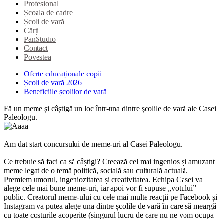
Profesional
Școala de cadre
Școli de vară
Cărți
PanStudio
Contact
Povestea
Oferte educaționale copii
Școli de vară 2026
Beneficiile școlilor de vară
Fă un meme și câștigă un loc într-una dintre școlile de vară ale Casei
Paleologu.
Am dat start concursului de meme-uri al Casei Paleologu.
Ce trebuie să faci ca să câștigi? Creează cel mai ingenios și amuzant
meme legat de o temă politică, socială sau culturală actuală.
Premiem umorul, ingeniozitatea și creativitatea. Echipa Casei va
alege cele mai bune meme-uri, iar apoi vor fi supuse „votului”
public. Creatorul meme-ului cu cele mai multe reacții pe Facebook și
Instagram va putea alege una dintre școlile de vară în care să meargă
cu toate costurile acoperite (singurul lucru de care nu ne vom ocupa