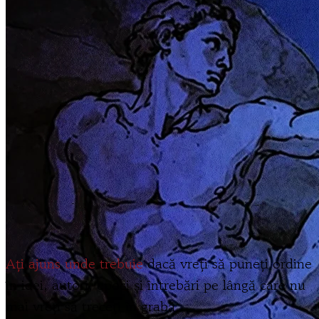
Ați ajuns unde trebuie
dacă vreți să puneți ordine
în idei, autori, epoci și întrebări pe lângă care nu
mai vreți să treceți în grabă.