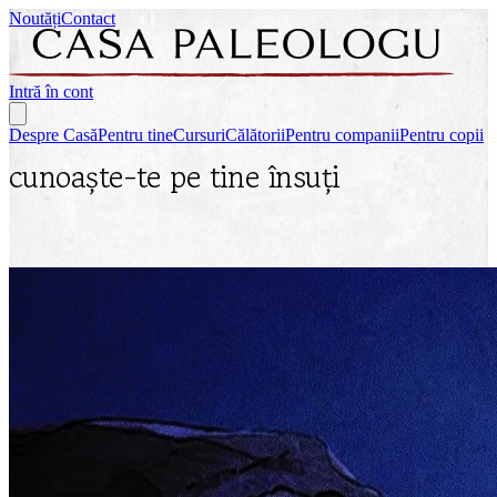
Noutăți
Contact
Intră în cont
Despre Casă
Pentru tine
Cursuri
Călătorii
Pentru companii
Pentru copii
cunoaște-te pe tine însuți