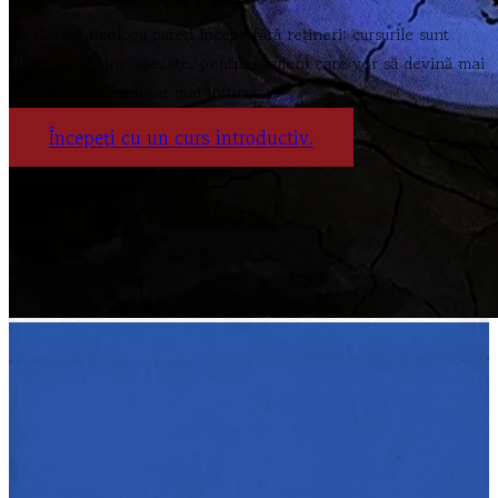
La Casa Paleologu puteți începe fără rețineri: cursurile sunt
clare, vii și bine așezate, pentru oameni care vor să devină mai
bine formați, nu doar mai informați.
Începeți cu un curs introductiv.