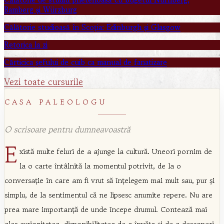
Bamberg și Würzburg
Călătorie studioasă în Scoția: Edinburgh și Glasgow
Retorica la zi
Cărticica șefului de cuib ca manual de fanatizare
Vezi toate cursurile
CASA PALEOLOGU
O scrisoare pentru dumneavoastră
E
xistă multe feluri de a ajunge la cultură. Uneori pornim de
la o carte întâlnită la momentul potrivit, de la o
conversație în care am fi vrut să înțelegem mai mult sau, pur și
simplu, de la sentimentul că ne lipsesc anumite repere. Nu are
prea mare importanță de unde începe drumul. Contează mai
ales curiozitatea, disponibilitatea de a învăța și de a descoperi