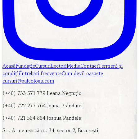
Acasă
Fundație
Cursuri
Lectori
Media
Contact
Termeni și
condiții
Întrebări frecvente
Cum devii oaspete
cursuri@paleologu.com
(+40) 733 571 779 Ileana Negruțiu
(+40) 722 277 764 Ioana Prândurel
(+40) 721 584 884 Joshua Pandele
Str. Armenească nr. 34, sector 2, București