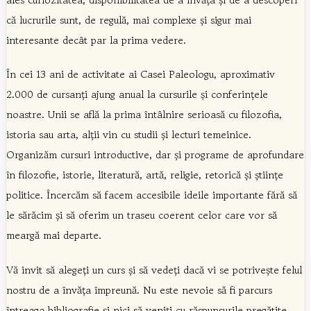
că lucrurile sunt, de regulă, mai complexe și sigur mai
interesante decât par la prima vedere.
În cei 13 ani de activitate ai Casei Paleologu, aproximativ
2.000 de cursanți ajung anual la cursurile și conferințele
noastre. Unii se află la prima întâlnire serioasă cu filozofia,
istoria sau arta, alții vin cu studii și lecturi temeinice.
Organizăm cursuri introductive, dar și programe de aprofundare
în filozofie, istorie, literatură, artă, religie, retorică și științe
politice. Încercăm să facem accesibile ideile importante fără să
le sărăcim și să oferim un traseu coerent celor care vor să
meargă mai departe.
Vă invit să alegeți un curs și să vedeți dacă vi se potrivește felul
nostru de a învăța împreună. Nu este nevoie să fi parcurs
întreaga bibliografie și nici să veniți cu răspunsurile pregătite.