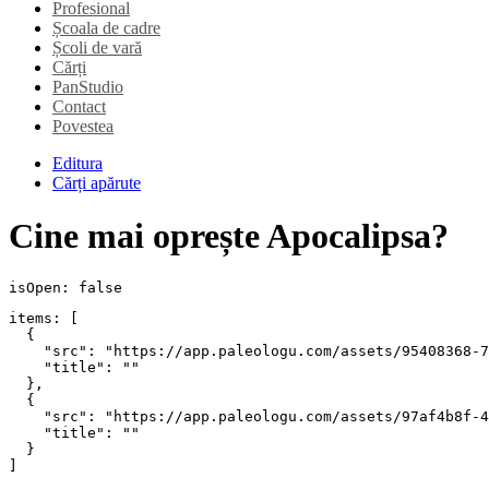
Profesional
Școala de cadre
Școli de vară
Cărți
PanStudio
Contact
Povestea
Editura
Cărți apărute
Cine mai oprește Apocalipsa?
isOpen: false
items: [

  {

    "src": "https://app.paleologu.com/assets/95408368-7
    "title": ""

  },

  {

    "src": "https://app.paleologu.com/assets/97af4b8f-4
    "title": ""

  }

]