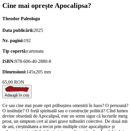
Cine mai oprește Apocalipsa?
Theodor Paleologu
Data publicării:
2025
Nr. pagini:
192
Tip copertă:
cartonata
ISBN:
978-606-40-2880-8
Dimensiuni:
145x205 mm
65,00 RON
Adaugă în coș
Ce sau cine mai poate opri prăbușirea omenirii în haos? O persoană?
O instituție? O forță spirituală sau o construcție politică? Cînd lumea
devine obsedată de Apocalipsă, este un semn sigur că lucrurile merg
prost, un simptom cert al unei grave tulburări colective. De două mii
de ani, creștinătatea a trecut prin multiple crize apocaliptice și