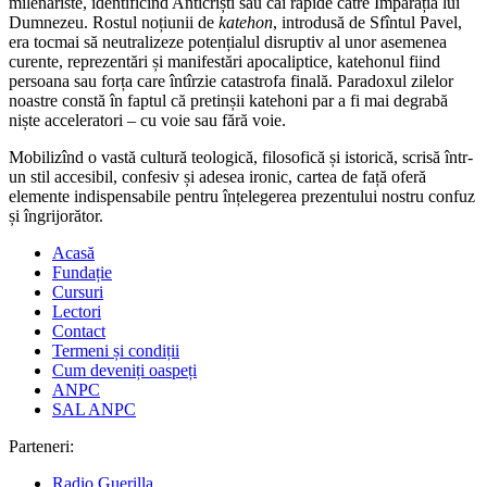
milenariste, identificînd Anticriști sau căi rapide către Împărăția lui
Dumnezeu. Rostul noțiunii de
katehon
, introdusă de Sfîntul Pavel,
era tocmai să neutralizeze potențialul disruptiv al unor asemenea
curente, reprezentări și manifestări apocaliptice, katehonul fiind
persoana sau forța care întîrzie catastrofa finală. Paradoxul zilelor
noastre constă în faptul că pretinșii katehoni par a fi mai degrabă
niște acceleratori – cu voie sau fără voie.
Mobilizînd o vastă cultură teologică, filosofică și istorică, scrisă într-
un stil accesibil, confesiv și adesea ironic, cartea de față oferă
elemente indispensabile pentru înțelegerea prezentului nostru confuz
și îngrijorător.
Acasă
Fundație
Cursuri
Lectori
Contact
Termeni și condiții
Cum deveniți oaspeți
ANPC
SAL ANPC
Parteneri:
Radio Guerilla