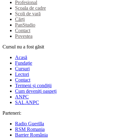
Profesional
Școala de cadre
Școli de vară
Cărți
PanStudio
Contact
Povestea
Cursul nu a fost găsit
Acasă
Fundație
Cursuri
Lectori
Contact
Termeni și condiții
Cum deveniți oaspeți
ANPC
SAL ANPC
Parteneri:
Radio Guerilla
RSM Romania
Barrier România