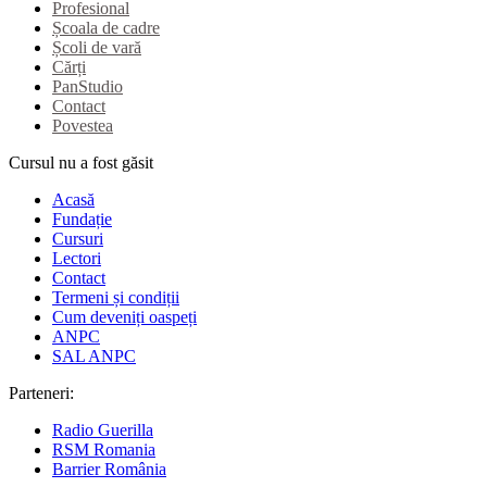
Profesional
Școala de cadre
Școli de vară
Cărți
PanStudio
Contact
Povestea
Cursul nu a fost găsit
Acasă
Fundație
Cursuri
Lectori
Contact
Termeni și condiții
Cum deveniți oaspeți
ANPC
SAL ANPC
Parteneri:
Radio Guerilla
RSM Romania
Barrier România