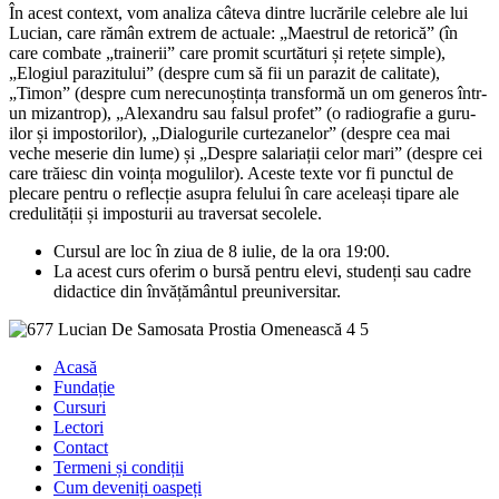
În acest context, vom analiza câteva dintre lucrările celebre ale lui
Lucian, care rămân extrem de actuale: „Maestrul de retorică” (în
care combate „trainerii” care promit scurtături și rețete simple),
„Elogiul parazitului” (despre cum să fii un parazit de calitate),
„Timon” (despre cum nerecunoștința transformă un om generos într-
un mizantrop), „Alexandru sau falsul profet” (o radiografie a guru-
ilor și impostorilor), „Dialogurile curtezanelor” (despre cea mai
veche meserie din lume) și „Despre salariații celor mari” (despre cei
care trăiesc din voința mogulilor). Aceste texte vor fi punctul de
plecare pentru o reflecție asupra felului în care aceleași tipare ale
credulității și imposturii au traversat secolele.
Cursul are loc în ziua de 8 iulie, de la ora 19:00.
La acest curs oferim o bursă pentru elevi, studenți sau cadre
didactice din învățământul preuniversitar.
Acasă
Fundație
Cursuri
Lectori
Contact
Termeni și condiții
Cum deveniți oaspeți