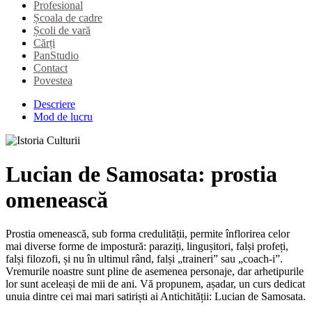
Profesional
Școala de cadre
Școli de vară
Cărți
PanStudio
Contact
Povestea
Descriere
Mod de lucru
Lucian de Samosata: prostia
omenească
Prostia omenească, sub forma credulității, permite înflorirea celor
mai diverse forme de impostură: paraziți, lingușitori, falși profeți,
falși filozofi, și nu în ultimul rând, falși „traineri” sau „coach-i”.
Vremurile noastre sunt pline de asemenea personaje, dar arhetipurile
lor sunt aceleași de mii de ani. Vă propunem, așadar, un curs dedicat
unuia dintre cei mai mari satiriști ai Antichității: Lucian de Samosata.