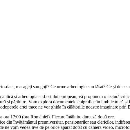
geto-daci, masageți sau goți? Ce urme arheologice au lăsat? Ce și de ce au 
a antică și arheologia sud-estului european, vă propunem o lectură critică
ă ură și părtinire. Vom explora documentele epigrafice în limbile tracă și 
odoperele artei trace ne vor ghida în călătoriile noastre imaginare prin
de la ora 17:00 (ora României). Fiecare întâlnire durează două ore.
tice din învățământul preuniversitar, pensionarilor sau clericilor, indifer
e vom vedea live de pe orice aparat dotat cu cameră video, microfon și 