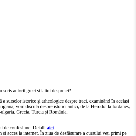
scris autorii greci și latini despre ei?
 a surselor istorice și arheologice despre traci, examinând în același
frigiană, vom discuta despre istorici antici, de la Herodot la Iordanes,
 Bulgaria, Grecia, Turcia și România.
ent de confesiune. Detalii
aici
.
acces la internet. În ziua de desfășurare a cursului veți primi pe