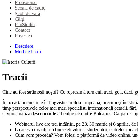
Profesional
Școala de cadre
Școli de vară
Cărți
PanStudio
Contact
Povestea
Descriere
Mod de lucru
Tracii
Cine au fost strămoșii noștri? Ce reprezintă termenii traci, geți, daci, 
În această incursiune în lingvistica indo-europeană, precum și în istori
timp perspectivele celor mai mari specialiști internaționali actuali, făr
și vom analiza descoperirile arheologice dintre Balcani și Carpați. Cap
Webinarul live are trei întâlniri, pe 23, 30 martie și 6 aprilie, 
La acest curs oferim burse elevilor și studenților, cadrelor didac
Cum vom proceda? Vom folosi o platformă de video online, unde n