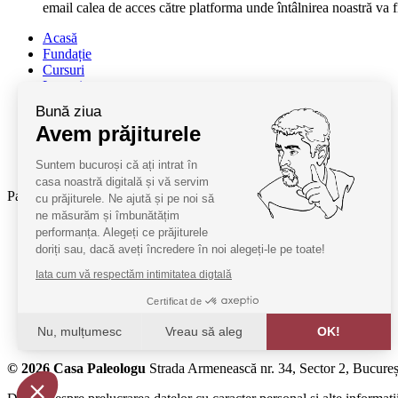
email calea de acces către platforma unde întâlnirea noastră va f
Acasă
Fundație
Cursuri
Lectori
Contact
Bună ziua
Termeni și condiții
Avem prăjiturele
Cum deveniți oaspeți
ANPC
Suntem bucuroși că ați intrat în
SAL ANPC
casa noastră digitală și vă servim
Parteneri:
cu prăjiturele. Ne ajută și pe noi să
ne măsurăm și îmbunătățim
Radio Guerilla
performanța. Alegeți ce prăjiturele
RSM Romania
doriți sau, dacă aveți încredere în noi alegeți-le pe toate!
Barrier România
Iata cum vă respectăm intimitatea digtală
KPMG
Certificat de
Juridice
Nu, mulțumesc
Vreau să aleg
OK!
MobilPay
Axeptio consent
© 2026 Casa Paleologu
Strada Armenească nr. 34, Sector 2, Bucureș
Platformă de Management al Consimțământului: Personalizaț