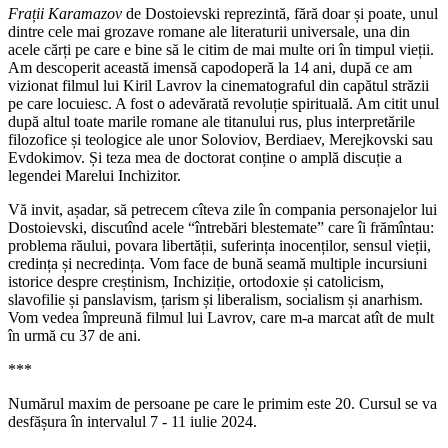
Frații Karamazov
de Dostoievski reprezintă, fără doar și poate, unul
dintre cele mai grozave romane ale literaturii universale, una din
acele cărți pe care e bine să le citim de mai multe ori în timpul vieții.
Am descoperit această imensă capodoperă la 14 ani, după ce am
vizionat filmul lui Kiril Lavrov la cinematograful din capătul străzii
pe care locuiesc. A fost o adevărată revoluție spirituală. Am citit unul
după altul toate marile romane ale titanului rus, plus interpretările
filozofice și teologice ale unor Soloviov, Berdiaev, Merejkovski sau
Evdokimov. Și teza mea de doctorat conține o amplă discuție a
legendei Marelui Inchizitor.
Vă invit, așadar, să petrecem cîteva zile în compania personajelor lui
Dostoievski, discutînd acele “întrebări blestemate” care îi frămîntau:
problema răului, povara libertății, suferința inocenților, sensul vieții,
credința și necredința. Vom face de bună seamă multiple incursiuni
istorice despre creștinism, Inchiziție, ortodoxie și catolicism,
slavofilie și panslavism, țarism și liberalism, socialism și anarhism.
Vom vedea împreună filmul lui Lavrov, care m-a marcat atît de mult
în urmă cu 37 de ani.
***
Numărul maxim de persoane pe care le primim este 20. Cursul se va
desfășura în intervalul 7 - 11 iulie 2024.