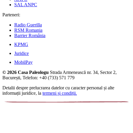
SAL ANPC
Parteneri:
Radio Guerilla
RSM Romania
Barrier România
KPMG
Juridice
MobilPay
© 2026 Casa Paleologu
Strada Armenească nr. 34, Sector 2,
București, Telefon: +40 (733) 571 779
Detalii despre prelucrarea datelor cu caracter personal și alte
informații juridice, la
termeni și condiții.