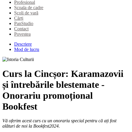
Profesional
Școala de cadre
Școli de vară
Cărți
PanStudio
Contact
Povestea
Descriere
Mod de lucru
Curs la Cincșor: Karamazovii
și întrebările blestemate -
Onorariu promoțional
Bookfest
Vă oferim acest curs cu un onorariu special pentru că ați fost
alături de noi la Bookfest2024.