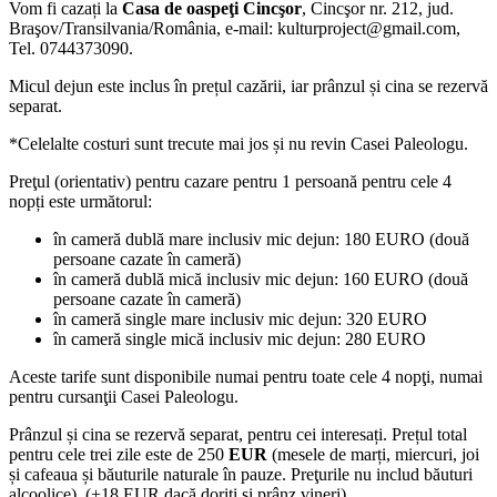
Vom fi cazați la
Casa de oaspeţi Cincşor
, Cincşor nr. 212, jud.
Braşov/Transilvania/România, e-mail:
kulturproject@gmail.com
,
Tel. 0744373090.
Micul dejun este inclus în prețul cazării, iar prânzul și cina se rezervă
separat.
*Celelalte costuri sunt trecute mai jos și nu revin Casei Paleologu.
Preţul (orientativ) pentru cazare pentru 1 persoană pentru cele 4
nopți este următorul:
în cameră dublă mare inclusiv mic dejun: 180 EURO (două
persoane cazate în cameră)
în cameră dublă mică inclusiv mic dejun: 160 EURO (două
persoane cazate în cameră)
în cameră single mare inclusiv mic dejun: 320 EURO
în cameră single mică inclusiv mic dejun: 280 EURO
Aceste tarife sunt disponibile numai pentru toate cele 4 nopţi, numai
pentru cursanţii Casei Paleologu.
Prânzul și cina se rezervă separat, pentru cei interesați. Prețul total
pentru cele trei zile este de 250
EUR
(mesele de marți, miercuri, joi
și cafeaua și băuturile naturale în pauze. Preţurile nu includ băuturi
alcoolice). (+18 EUR dacă doriți și prânz vineri).