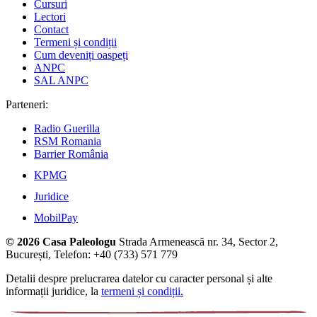
Cursuri
Lectori
Contact
Termeni și condiții
Cum deveniți oaspeți
ANPC
SAL ANPC
Parteneri:
Radio Guerilla
RSM Romania
Barrier România
KPMG
Juridice
MobilPay
© 2026 Casa Paleologu
Strada Armenească nr. 34, Sector 2,
București, Telefon: +40 (733) 571 779
Detalii despre prelucrarea datelor cu caracter personal și alte
informații juridice, la
termeni și condiții.