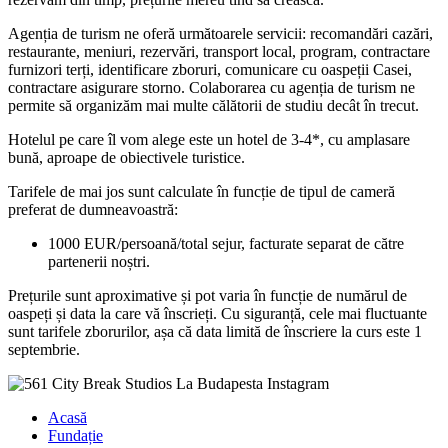
Agenția de turism ne oferă următoarele servicii: recomandări cazări,
restaurante, meniuri, rezervări, transport local, program, contractare
furnizori terți, identificare zboruri, comunicare cu oaspeții Casei,
contractare asigurare storno. Colaborarea cu agenția de turism ne
permite să organizăm mai multe călătorii de studiu decât în trecut.
Hotelul pe care îl vom alege este un hotel de 3-4*, cu amplasare
bună, aproape de obiectivele turistice.
Tarifele de mai jos sunt calculate în funcție de tipul de cameră
preferat de dumneavoastră:
1000 EUR/persoană/total sejur, facturate separat de către
partenerii noștri.
Prețurile sunt aproximative și pot varia în funcție de numărul de
oaspeți și data la care vă înscrieți. Cu siguranță, cele mai fluctuante
sunt tarifele zborurilor, așa că data limită de înscriere la curs este 1
septembrie.
Acasă
Fundație