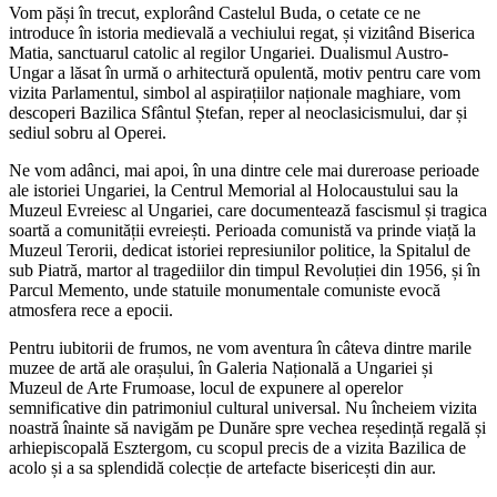
Vom păși în trecut, explorând Castelul Buda, o cetate ce ne
introduce în istoria medievală a vechiului regat, și vizitând Biserica
Matia, sanctuarul catolic al regilor Ungariei. Dualismul Austro-
Ungar a lăsat în urmă o arhitectură opulentă, motiv pentru care vom
vizita Parlamentul, simbol al aspirațiilor naționale maghiare, vom
descoperi Bazilica Sfântul Ștefan, reper al neoclasicismului, dar și
sediul sobru al Operei.
Ne vom adânci, mai apoi, în una dintre cele mai dureroase perioade
ale istoriei Ungariei, la Centrul Memorial al Holocaustului sau la
Muzeul Evreiesc al Ungariei, care documentează fascismul și tragica
soartă a comunității evreiești. Perioada comunistă va prinde viață la
Muzeul Terorii, dedicat istoriei represiunilor politice, la Spitalul de
sub Piatră, martor al tragediilor din timpul Revoluției din 1956, și în
Parcul Memento, unde statuile monumentale comuniste evocă
atmosfera rece a epocii.
Pentru iubitorii de frumos, ne vom aventura în câteva dintre marile
muzee de artă ale orașului, în Galeria Națională a Ungariei și
Muzeul de Arte Frumoase, locul de expunere al operelor
semnificative din patrimoniul cultural universal. Nu încheiem vizita
noastră înainte să navigăm pe Dunăre spre vechea reședință regală și
arhiepiscopală Esztergom, cu scopul precis de a vizita Bazilica de
acolo și a sa splendidă colecție de artefacte bisericești din aur.