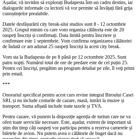
Așadar, vă invităm să explorați Budapesta într-un cadru destins, iar
dialogurile informale cu lectorii vă vor permite să învățați fără grija
cunoștințelor prealabile.
Datele desfășurării city break-ului studios sunt 8 - 12 octombrie
2025. Grupul minim cu care vom organiza călătoria este de 20
oaspeți înscriși și confirmați. Data limită pentru înscriere și
confirmare este 1 septembrie. Vom confirma organizarea călătoriei
de îndată ce am adunat 25 oaspeți înscriși la acest city break.
Vom sta la Budapesta de pe 8 până pe 12 octombrie 2025. Sunt
patru nopți. Numărul total de ore de predare este de cel puțin 25.
Pentru cei înscrişi, pregătim un program detaliat pe zile, îl veţi primi
prin email.
***
Onorariul specificat pentru acest curs revine integral Biroului Casei
SRL și nu include costurile de cazare, masă, intrări la muzee și
transport. Suma afișată include toate taxele și TVA.
Pentru cazare, vă punem la dispoziție agenția de turism care ne va
oferi toate serviciile necesare. Este, așadar, extrem de important să
știm din timp câți oaspeți vor participa pentru a rezerva camerele și
biletele de avion. Nu putem avea o călătorie de buget dacă nu
rezervăm din timp, prețurile mereu tind să crească.